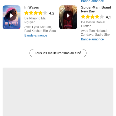
Bande-annonce
In Waves
Spider-Man: Brand
New Day
4,2
4,1
De Phuong Mai
Nguyen
De Destin Daniel
Cretton
Avec Lyna Khoudri,
Paul Kircher, Rio Vega
Avec Tom Holland,
Zendaya, Sadie Sink
Bande-annonce
Bande-annonce
Tous les meilleurs films au ciné