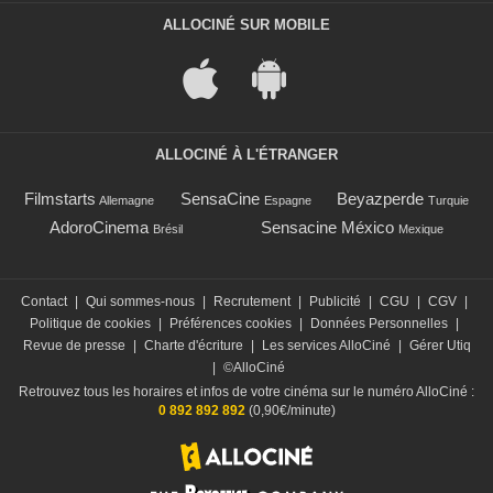
ALLOCINÉ SUR MOBILE
ALLOCINÉ À L'ÉTRANGER
Filmstarts
SensaCine
Beyazperde
Allemagne
Espagne
Turquie
AdoroCinema
Sensacine México
Brésil
Mexique
Contact
|
Qui sommes-nous
|
Recrutement
|
Publicité
|
CGU
|
CGV
|
Politique de cookies
|
Préférences cookies
|
Données Personnelles
|
Revue de presse
|
Charte d'écriture
|
Les services AlloCiné
|
Gérer Utiq
|
©AlloCiné
Retrouvez tous les horaires et infos de votre cinéma sur le numéro AlloCiné :
0 892 892 892
(0,90€/minute)