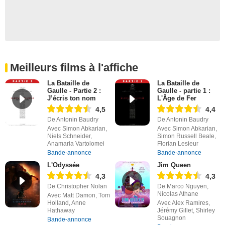
Meilleurs films à l'affiche
La Bataille de
La Bataille de
Gaulle - Partie 2 :
Gaulle - partie 1 :
J’écris ton nom
L'Âge de Fer
4,5
4,4
De Antonin Baudry
De Antonin Baudry
Avec Simon Abkarian,
Avec Simon Abkarian,
Niels Schneider,
Simon Russell Beale,
Anamaria Vartolomei
Florian Lesieur
Bande-annonce
Bande-annonce
L'Odyssée
Jim Queen
4,3
4,3
De Christopher Nolan
De Marco Nguyen,
Nicolas Athane
Avec Matt Damon, Tom
Holland, Anne
Avec Alex Ramires,
Hathaway
Jérémy Gillet, Shirley
Souagnon
Bande-annonce