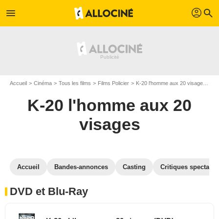
profil
menu
search
Accueil
Cinéma
Tous les films
Films Policier
K-20 l'homme aux 20 visages
K-
K-20 l'homme aux 20
visages
Accueil
Bandes-annonces
Casting
Critiques spectateu
DVD et Blu-Ray