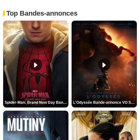
Top Bandes-annonces
Spider-Man: Brand New Day Bande-annonce VO STFR
L'Odyssée Bande-annonce VO STFR