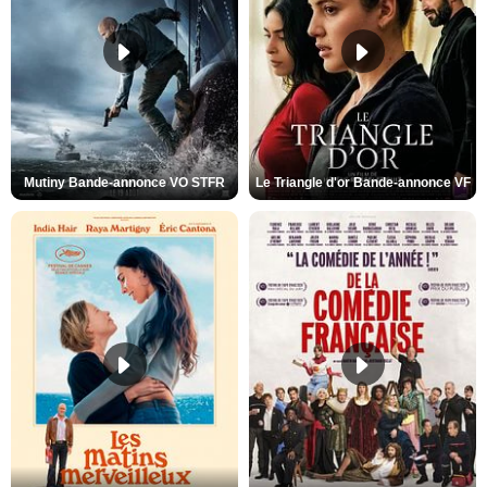
Mutiny Bande-annonce VO STFR
Le Triangle d'or Bande-annonce VF