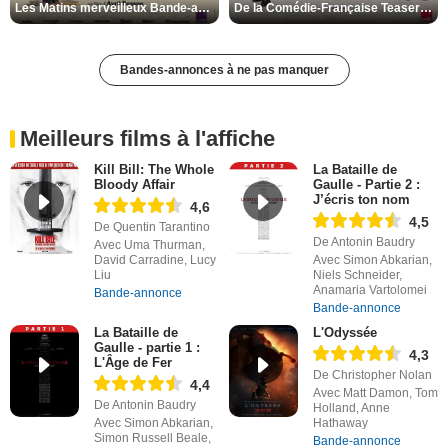
Les Matins merveilleux Bande-annonce VF
De la Comédie-Française Teaser VF
Bandes-annonces à ne pas manquer
Meilleurs films à l'affiche
Kill Bill: The Whole
La Bataille de
Bloody Affair
Gaulle - Partie 2 :
J’écris ton nom
4,6
4,5
De Quentin Tarantino
De Antonin Baudry
Avec Uma Thurman,
David Carradine, Lucy
Avec Simon Abkarian,
Liu
Niels Schneider,
Anamaria Vartolomei
Bande-annonce
Bande-annonce
La Bataille de
L'Odyssée
Gaulle - partie 1 :
4,3
L'Âge de Fer
De Christopher Nolan
4,4
Avec Matt Damon, Tom
De Antonin Baudry
Holland, Anne
Avec Simon Abkarian,
Hathaway
Simon Russell Beale,
Bande-annonce