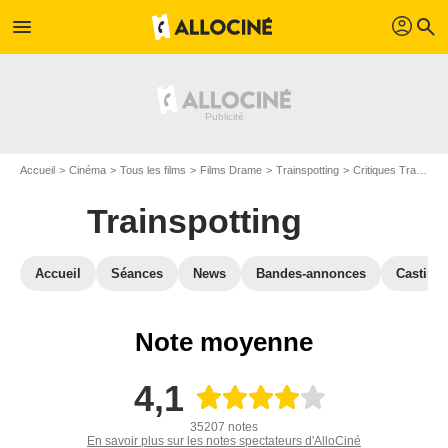
profil
menu
search
Accueil
Cinéma
Tous les films
Films Drame
Trainspotting
Critiques Trainspotting
Trainspotting
Accueil
Séances
News
Bandes-annonces
Casting
Note moyenne
4,1
35207 notes
En savoir plus sur les notes spectateurs d'AlloCiné