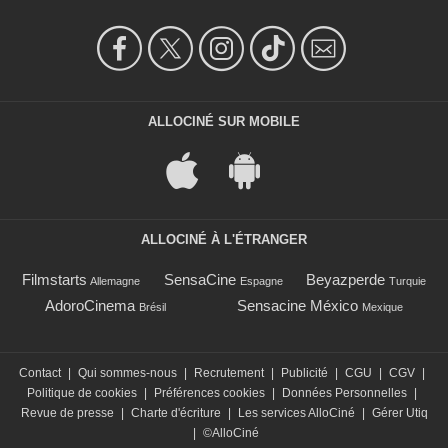
ALLOCINÉ SUR MOBILE
ALLOCINÉ À L'ÉTRANGER
Filmstarts
SensaCine
Beyazperde
Allemagne
Espagne
Turquie
AdoroCinema
Sensacine México
Brésil
Mexique
Contact
|
Qui sommes-nous
|
Recrutement
|
Publicité
|
CGU
|
CGV
|
Politique de cookies
|
Préférences cookies
|
Données Personnelles
|
Revue de presse
|
Charte d'écriture
|
Les services AlloCiné
|
Gérer Utiq
|
©AlloCiné