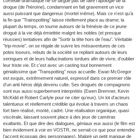
comédie dramatique ne se targue pas de faire l'apologie de la
drogue (de l’héroïne), condamnant en fait gravement un vice
aussi puissant que dangereux (mortel même). Mais ce n'est qu'à
la fin que "Trainspotting" laisse réellement place au drame; la
plupart du temps, on tourne autours de la frénésie de ce jeune
drogué à la vie déjà émiettée malgré les nobles (et presque
réussies) tentatives afin de "Sortir la tête hors de l'eau". Véritable
"trip-movie", on se régale de suivre les mésaventures de ces
potes loseurs, rebuts de la société se repliant autours de leurs
seringues et de leurs hallucinations tordues afin de vivre, d'oublier
leur triste vie. Et c'est avec un casting tout bonnement
génialissime que "Transpotting" nous accueille. Ewan McGregor
est exquis, extrêmement naturel, expressif dans ce premier rôle
d'un anti héros déjà devenu culte. Ses drogués de compagnons
sont eux aussi superbement interprétés (Ewen Bremner, Kevin
McKidd et Robert Carlyle pour ne citer qu'eux). Un lot d'acteurs
talentueux et réellement crédible qui évolue à travers un chaos
fort bien réalisé, monté, cadré. Une réalisation organique, quasi
viscérale, laissant souvent place à des jeux de caméras
exaltants. Et que dire des dialogues, géniaux eux aussi (le film est
bien évidement à voir en VOSTR, ne serrait-ce que pour entendre
l'accent écossais des personnages). Malgré un petit manque de