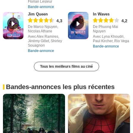
Florian Lesieur
Bande-annonce
Jim Queen
In Waves
4,3
4,2
De Marco Nguyen,
De Phuong Mai
Nicolas Athane
Nguyen
Avec Alex Ramires,
Avec Lyna Khoudri,
Jérémy Gillet, Shirley
Paul Kircher, Rio Vega
Souagnon
Bande-annonce
Bande-annonce
Tous les meilleurs films au ciné
Bandes-annonces les plus récentes