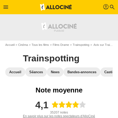
profil
menu
search
Accueil
Cinéma
Tous les films
Films Drame
Trainspotting
Avis sur Trainspotting
Trainspotting
Accueil
Séances
News
Bandes-annonces
Casting
Note moyenne
4,1
35207 notes
En savoir plus sur les notes spectateurs d'AlloCiné