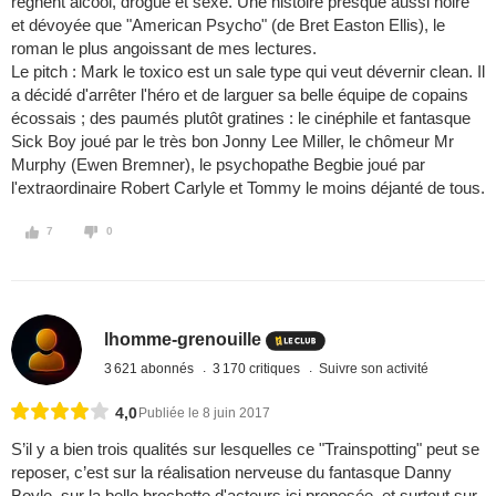
règnent alcool, drogue et sexe. Une histoire presque aussi noire
et dévoyée que "American Psycho" (de Bret Easton Ellis), le
roman le plus angoissant de mes lectures.
Le pitch : Mark le toxico est un sale type qui veut dévernir clean. Il
a décidé d'arrêter l'héro et de larguer sa belle équipe de copains
écossais ; des paumés plutôt gratines : le cinéphile et fantasque
Sick Boy joué par le très bon Jonny Lee Miller, le chômeur Mr
Murphy (Ewen Bremner), le psychopathe Begbie joué par
l'extraordinaire Robert Carlyle et Tommy le moins déjanté de tous.
7
0
lhomme-grenouille
3 621 abonnés
3 170 critiques
Suivre son activité
4,0
Publiée le 8 juin 2017
S’il y a bien trois qualités sur lesquelles ce "Trainspotting" peut se
reposer, c’est sur la réalisation nerveuse du fantasque Danny
Boyle, sur la belle brochette d'acteurs ici proposée, et surtout sur