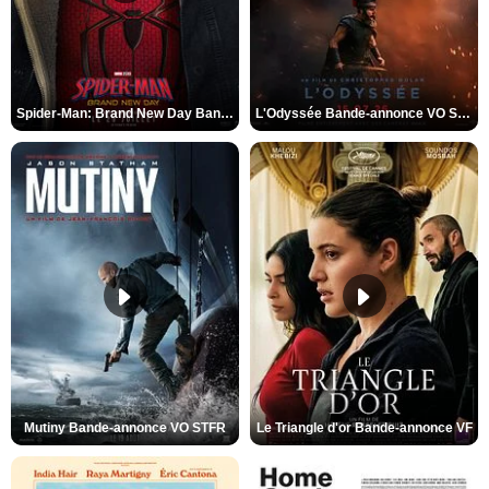
Spider-Man: Brand New Day Bande-annonce VO STFR
L'Odyssée Bande-annonce VO STFR
Mutiny Bande-annonce VO STFR
Le Triangle d'or Bande-annonce VF