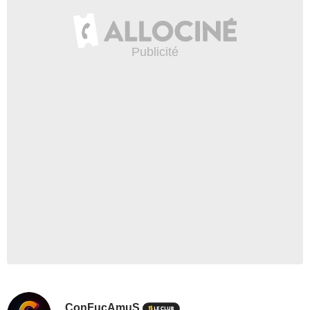
ConFucAmuS