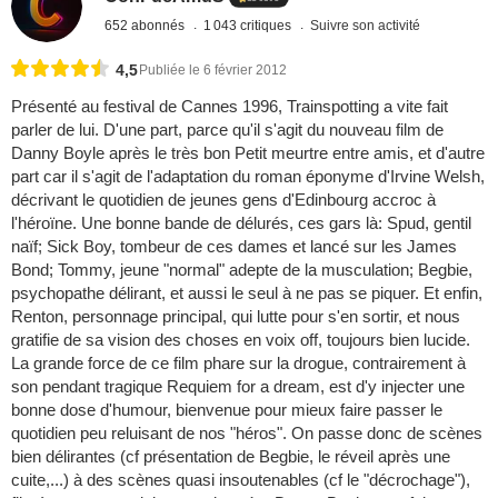
652 abonnés
1 043 critiques
Suivre son activité
4,5
Publiée le 6 février 2012
Présenté au festival de Cannes 1996, Trainspotting a vite fait
parler de lui. D'une part, parce qu'il s'agit du nouveau film de
Danny Boyle après le très bon Petit meurtre entre amis, et d'autre
part car il s'agit de l'adaptation du roman éponyme d'Irvine Welsh,
décrivant le quotidien de jeunes gens d'Edinbourg accroc à
l'héroïne. Une bonne bande de délurés, ces gars là: Spud, gentil
naïf; Sick Boy, tombeur de ces dames et lancé sur les James
Bond; Tommy, jeune "normal" adepte de la musculation; Begbie,
psychopathe délirant, et aussi le seul à ne pas se piquer. Et enfin,
Renton, personnage principal, qui lutte pour s'en sortir, et nous
gratifie de sa vision des choses en voix off, toujours bien lucide.
La grande force de ce film phare sur la drogue, contrairement à
son pendant tragique Requiem for a dream, est d'y injecter une
bonne dose d'humour, bienvenue pour mieux faire passer le
quotidien peu reluisant de nos "héros". On passe donc de scènes
bien délirantes (cf présentation de Begbie, le réveil après une
cuite,...) à des scènes quasi insoutenables (cf le "décrochage"),