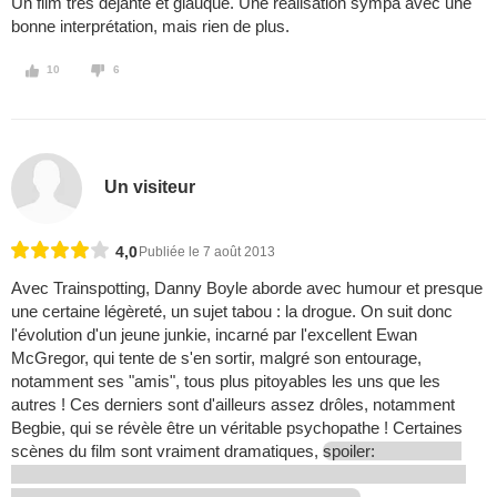
Un film très déjanté et glauque. Une réalisation sympa avec une
bonne interprétation, mais rien de plus.
10
6
Un visiteur
4,0
Publiée le 7 août 2013
Avec Trainspotting, Danny Boyle aborde avec humour et presque
une certaine légèreté, un sujet tabou : la drogue. On suit donc
l'évolution d'un jeune junkie, incarné par l'excellent Ewan
McGregor, qui tente de s'en sortir, malgré son entourage,
notamment ses "amis", tous plus pitoyables les uns que les
autres ! Ces derniers sont d'ailleurs assez drôles, notamment
Begbie, qui se révèle être un véritable psychopathe ! Certaines
scènes du film sont vraiment dramatiques,
spoiler: