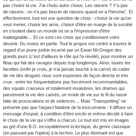
pas choisir la vie. J’ai choisi autre chose. Les raisons ? Y’a pas
de raisons : on n’a pas besoin de raisons quand on a l’héroïne". Et
effectivement, tout est une question de choix : choisir la vie qu’on
veut mener, choisir les amis, choisir d’être en marge de la société
en s’isolant dans un monde où on a l’impression d’être
inatteignable… Et ce sont ces choix qui conditionnent votre
devenir. Du moins en partie. Tout le propos est centré à travers le
regard d’un jeune junkie incarné par un Ewan McGregor des
grands jours (c’est d’ailleurs le rôle qui l’a révélé), pour montrer un
fléau qui fait des ravages depuis trop longtemps. Ainsi, toutes les
facettes (enfin je crois, je n'ai jamais touché à la came) du cadre
de vie des drogués nous sont exposées de façon directe et très
crue : entre les fréquentations pas forcément recommandables,
des squats crasseux et totalement insalubres, les drames qui
parsèment la vie des camés, un mode de vie sur le fil du rasoir
faite de provocations et de violences… Mais "Trainspotting" ne
présente pas que l’aspect fataliste de la toxicomanie : il diffuse un
message d’espoir, à condition d’être enclin et même décidé à faire
le choix de la vie qui s’offre à chacun. Le tout est mis en images
au gré d’une B.O. incroyablement éclectique, du genre classique
(en passant par l’opéra) à la techno. Le plus étonnant est que