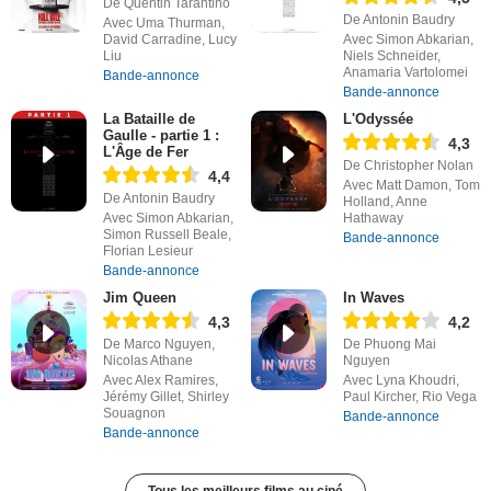
De Quentin Tarantino
De Antonin Baudry
Avec Uma Thurman,
David Carradine, Lucy
Avec Simon Abkarian,
Liu
Niels Schneider,
Anamaria Vartolomei
Bande-annonce
Bande-annonce
La Bataille de
L'Odyssée
Gaulle - partie 1 :
4,3
L'Âge de Fer
De Christopher Nolan
4,4
Avec Matt Damon, Tom
De Antonin Baudry
Holland, Anne
Avec Simon Abkarian,
Hathaway
Simon Russell Beale,
Bande-annonce
Florian Lesieur
Bande-annonce
Jim Queen
In Waves
4,3
4,2
De Marco Nguyen,
De Phuong Mai
Nicolas Athane
Nguyen
Avec Alex Ramires,
Avec Lyna Khoudri,
Jérémy Gillet, Shirley
Paul Kircher, Rio Vega
Souagnon
Bande-annonce
Bande-annonce