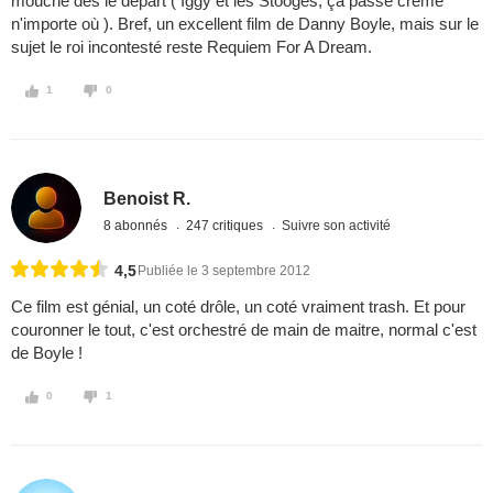
mouche dès le départ ( Iggy et les Stooges, ça passe crème
n'importe où ). Bref, un excellent film de Danny Boyle, mais sur le
sujet le roi incontesté reste Requiem For A Dream.
1
0
Benoist R.
8 abonnés
247 critiques
Suivre son activité
4,5
Publiée le 3 septembre 2012
Ce film est génial, un coté drôle, un coté vraiment trash. Et pour
couronner le tout, c'est orchestré de main de maitre, normal c'est
de Boyle !
0
1