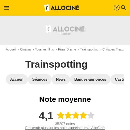
profil
menu
search
Accueil
Cinéma
Tous les films
Films Drame
Trainspotting
Critiques Trainspotting
Trainspotting
Accueil
Séances
News
Bandes-annonces
Casting
Note moyenne
4,1
35207 notes
En savoir plus sur les notes spectateurs d'AlloCiné