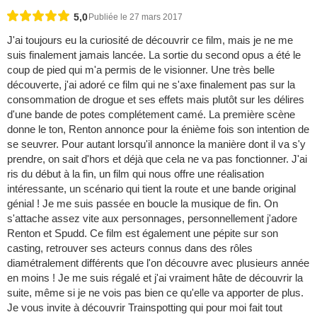
5,0
Publiée le 27 mars 2017
J'ai toujours eu la curiosité de découvrir ce film, mais je ne me
suis finalement jamais lancée. La sortie du second opus a été le
coup de pied qui m'a permis de le visionner. Une très belle
découverte, j'ai adoré ce film qui ne s'axe finalement pas sur la
consommation de drogue et ses effets mais plutôt sur les délires
d'une bande de potes complétement camé. La première scène
donne le ton, Renton annonce pour la énième fois son intention de
se seuvrer. Pour autant lorsqu'il annonce la manière dont il va s'y
prendre, on sait d'hors et déjà que cela ne va pas fonctionner. J'ai
ris du début à la fin, un film qui nous offre une réalisation
intéressante, un scénario qui tient la route et une bande original
génial ! Je me suis passée en boucle la musique de fin. On
s'attache assez vite aux personnages, personnellement j'adore
Renton et Spudd. Ce film est également une pépite sur son
casting, retrouver ses acteurs connus dans des rôles
diamétralement différents que l'on découvre avec plusieurs année
en moins ! Je me suis régalé et j'ai vraiment hâte de découvrir la
suite, même si je ne vois pas bien ce qu'elle va apporter de plus.
Je vous invite à découvrir Trainspotting qui pour moi fait tout