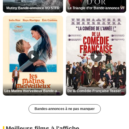
Mutiny Bande-annonce VO STFR
Le Triangle d'or Bande-annonce VF
Les Matins merveilleux Bande-annonce VF
De la Comédie-Française Teaser VF
Bandes-annonces à ne pas manquer
Meilleurs films à l'affiche