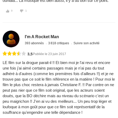
ouhlala... La musique est bien aussi, il y a du bon sur ce point.
0
1
I'm A Rocket Man
393 abonnés
3 818 critiques
Suivre son activité
3,5
Publiée le 23 juin 2017
LE film sur la drogue parait-il !! Et bien moi je l'ai revu et encore
une fois j'ai aimé certains passages mais je n'ai pas du tout
adhéré à d'autres (comme les premières fois d'ailleurs !!) et je ne
trouve pas que ce soit le film référence en la matière ! Pour moi le
film le plus choc restera à jamais Christiane F. !! Par contre on ne
peut pas nier que ce film soit original, que les acteurs soient
doués, que la BO déchire mais au niveau du scénario c'est un
peu maigrichon !! J'en ai vu des meilleurs... Un peu trop léger et
loufoque à mon goût pour que ce film soit représentatif de la
souffrance qu'engendre une telle dépendance !