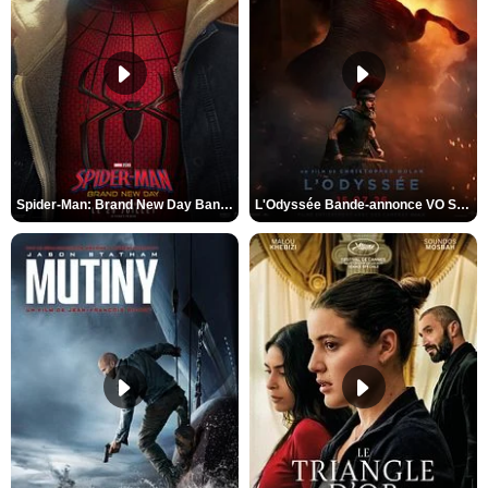
Spider-Man: Brand New Day Bande-annonce VO STFR
L'Odyssée Bande-annonce VO STFR