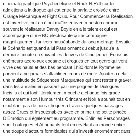
cinématographique Psychédélique et Rock N Roll sur les
addictions a la drogue qui est entre la parfaite croisée entre
Orange Mécanique et Fight Club. Pour Commencer la Réalisation
est Inventive tout en étant maîtriser avec maestria comme
souvent le réalisateur Danny Boyle en a le talent et qui est
accompagné d'une BO électrisante qui accompagne
magnifiquement l'univers nauséabonde du long métrage. Ensuite
le Scénario est quand a lui Passionnant du début jusqu'a la
dernière minute en suivant les dérives de Cinq jeunes Écossais
chômeurs accro aux cocaïne et drogues en tout genre qui vont
vivre des hauts et des bas pendant 1h30 dont le Rythme ne
parvient a ne jamais s'affaiblir en cours de route, Ajouter a cela
une multitude de Séquences Marquantes qui sont rester a graver
dans les annales en passant par une poignée de Dialogues
Incisifs et qui font littéralement mouche a chaque fois grace
notamment a son Humour trés Grinçant et Noir a souhait tout en
n'oubliant pas de nous choquer a travers quelques passages
assez Crues et Insoutenables avec en prime une petite pincée
D'Emotion qui également au programme. Enfin les Personnages
sont Loufoques et Attachants tout en révélant au monde entier
une troupe d'acteurs formidables qui s'investit énormément dans