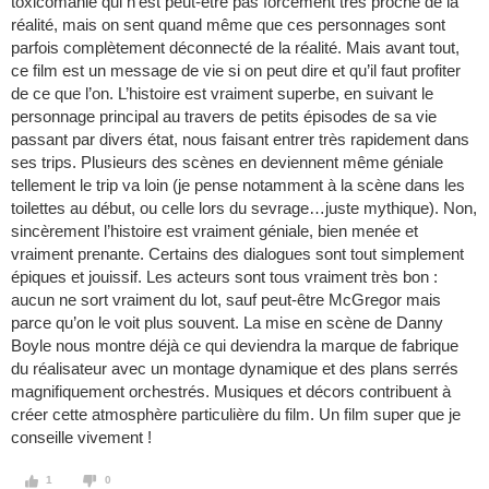
toxicomanie qui n’est peut-être pas forcément très proche de la
réalité, mais on sent quand même que ces personnages sont
parfois complètement déconnecté de la réalité. Mais avant tout,
ce film est un message de vie si on peut dire et qu’il faut profiter
de ce que l’on. L’histoire est vraiment superbe, en suivant le
personnage principal au travers de petits épisodes de sa vie
passant par divers état, nous faisant entrer très rapidement dans
ses trips. Plusieurs des scènes en deviennent même géniale
tellement le trip va loin (je pense notamment à la scène dans les
toilettes au début, ou celle lors du sevrage…juste mythique). Non,
sincèrement l’histoire est vraiment géniale, bien menée et
vraiment prenante. Certains des dialogues sont tout simplement
épiques et jouissif. Les acteurs sont tous vraiment très bon :
aucun ne sort vraiment du lot, sauf peut-être McGregor mais
parce qu’on le voit plus souvent. La mise en scène de Danny
Boyle nous montre déjà ce qui deviendra la marque de fabrique
du réalisateur avec un montage dynamique et des plans serrés
magnifiquement orchestrés. Musiques et décors contribuent à
créer cette atmosphère particulière du film. Un film super que je
conseille vivement !
1
0