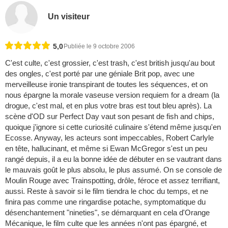
Un visiteur
5,0
Publiée le 9 octobre 2006
C'est culte, c'est grossier, c'est trash, c'est british jusqu'au bout
des ongles, c'est porté par une géniale Brit pop, avec une
merveilleuse ironie transpirant de toutes les séquences, et on
nous épargne la morale vaseuse version requiem for a dream (la
drogue, c'est mal, et en plus votre bras est tout bleu après). La
scène d'OD sur Perfect Day vaut son pesant de fish and chips,
quoique j'ignore si cette curiosité culinaire s'étend même jusqu'en
Ecosse. Anyway, les acteurs sont impeccables, Robert Carlyle
en tête, hallucinant, et même si Ewan McGregor s'est un peu
rangé depuis, il a eu la bonne idée de débuter en se vautrant dans
le mauvais goût le plus absolu, le plus assumé. On se console de
Moulin Rouge avec Trainspotting, drôle, féroce et assez terrifiant,
aussi. Reste à savoir si le film tiendra le choc du temps, et ne
finira pas comme une ringardise potache, symptomatique du
désenchantement "nineties", se démarquant en cela d'Orange
Mécanique, le film culte que les années n'ont pas épargné, et