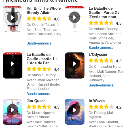
Kill Bill: The Whole
La Bataille de
Bloody Affair
Gaulle - Partie 2 :
J’écris ton nom
4,6
4,5
De Quentin Tarantino
De Antonin Baudry
Avec Uma Thurman,
David Carradine, Lucy
Avec Simon Abkarian,
Liu
Niels Schneider,
Anamaria Vartolomei
Bande-annonce
Bande-annonce
La Bataille de
L'Odyssée
Gaulle - partie 1 :
4,3
L'Âge de Fer
De Christopher Nolan
4,4
Avec Matt Damon, Tom
De Antonin Baudry
Holland, Anne
Avec Simon Abkarian,
Hathaway
Simon Russell Beale,
Bande-annonce
Florian Lesieur
Bande-annonce
Jim Queen
In Waves
4,3
4,2
De Marco Nguyen,
De Phuong Mai
Nicolas Athane
Nguyen
Avec Alex Ramires,
Avec Lyna Khoudri,
Jérémy Gillet, Shirley
Paul Kircher, Rio Vega