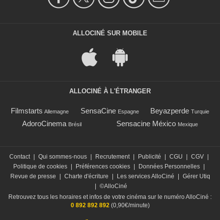
ALLOCINÉ SUR MOBILE
ALLOCINÉ À L'ÉTRANGER
Filmstarts
SensaCine
Beyazperde
Allemagne
Espagne
Turquie
AdoroCinema
Sensacine México
Brésil
Mexique
Contact
|
Qui sommes-nous
|
Recrutement
|
Publicité
|
CGU
|
CGV
|
Politique de cookies
|
Préférences cookies
|
Données Personnelles
|
Revue de presse
|
Charte d'écriture
|
Les services AlloCiné
|
Gérer Utiq
|
©AlloCiné
Retrouvez tous les horaires et infos de votre cinéma sur le numéro AlloCiné :
0 892 892 892
(0,90€/minute)