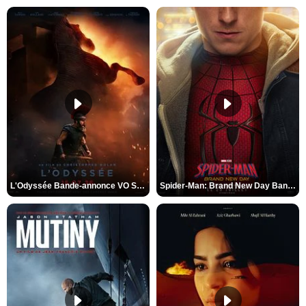
L'Odyssée Bande-annonce VO STFR
Spider-Man: Brand New Day Bande-annonce VO STFR