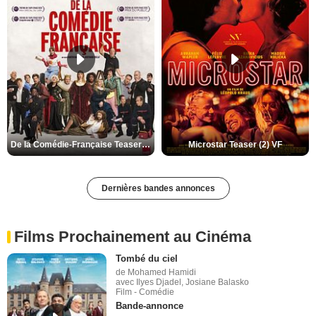
De la Comédie-Française Teaser (3) VF
Microstar Teaser (2) VF
Dernières bandes annonces
Films Prochainement au Cinéma
Tombé du ciel
de Mohamed Hamidi
avec Ilyes Djadel, Josiane Balasko
Film - Comédie
Bande-annonce