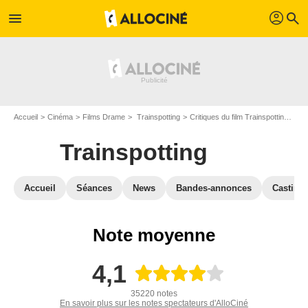
profil
menu
search
Accueil
Cinéma
Films Drame
Trainspotting
Critiques du film Trainspotting
Der
Trainspotting
Accueil
Séances
News
Bandes-annonces
Casting
Note moyenne
4,1
35220 notes
En savoir plus sur les notes spectateurs d'AlloCiné