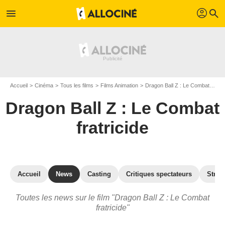
profil
menu
search
Accueil
Cinéma
Tous les films
Films Animation
Dragon Ball Z : Le Combat fratricide
Dragon Ball Z : Le Combat
fratricide
Accueil
News
Casting
Critiques spectateurs
Strea
Toutes les news sur le film "Dragon Ball Z : Le Combat
fratricide"