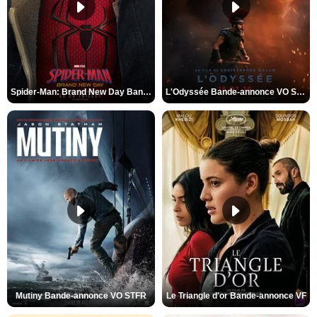
Spider-Man: Brand New Day Bande-annonce VO STFR
L'Odyssée Bande-annonce VO STFR
Mutiny Bande-annonce VO STFR
Le Triangle d'or Bande-annonce VF