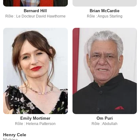
Bernard Hill
Brian McCardie
Rôle : Le Docteur David Hawthorne
Rôle : Angus Starling
Emily Mortimer
Om Puri
Rôle : Helena Patterson
Rôle : Abdullah
Henry Cele
Mahina