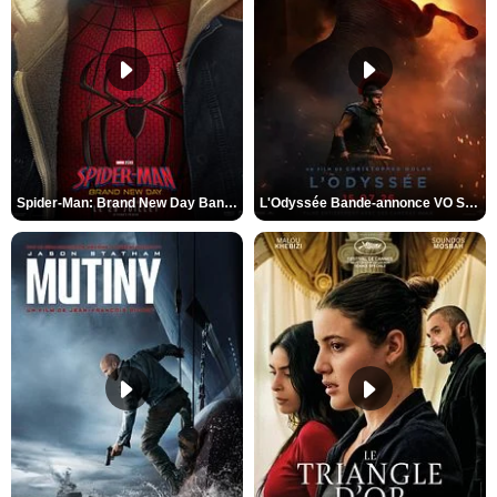
Spider-Man: Brand New Day Bande-annonce VO STFR
L'Odyssée Bande-annonce VO STFR