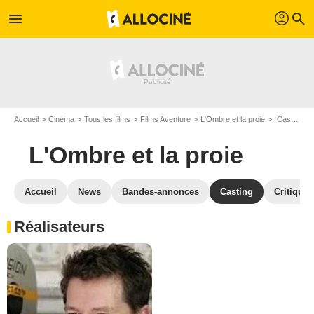
profil
menu
search
Accueil
Cinéma
Tous les films
Films Aventure
L'Ombre et la proie
Casting L'Ombre et la proie
L'Ombre et la proie
Accueil
News
Bandes-annonces
Casting
Critiques
Réalisateurs