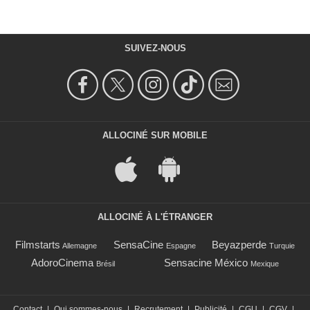
SUIVEZ-NOUS
ALLOCINÉ SUR MOBILE
ALLOCINÉ À L'ÉTRANGER
Filmstarts
SensaCine
Beyazperde
Allemagne
Espagne
Turquie
AdoroCinema
Sensacine México
Brésil
Mexique
Contact
|
Qui sommes-nous
|
Recrutement
|
Publicité
|
CGU
|
CGV
|