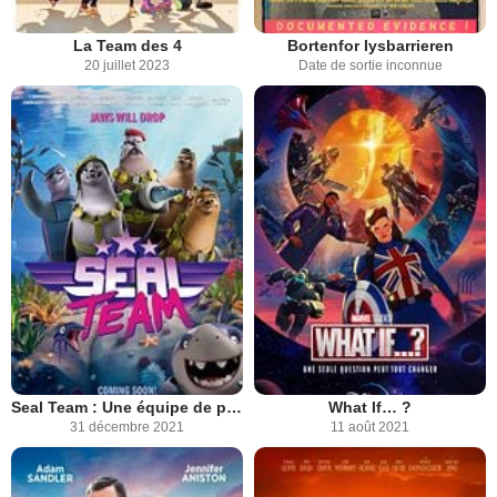
La Team des 4
Bortenfor lysbarrieren
20 juillet 2023
Date de sortie inconnue
Seal Team : Une équipe de phoques !
What If… ?
31 décembre 2021
11 août 2021