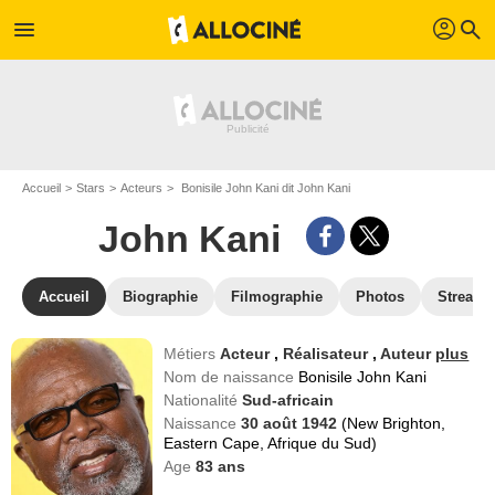
profil
menu
search
Accueil
Stars
Acteurs
Bonisile John Kani dit John Kani
John Kani
Accueil
Biographie
Filmographie
Photos
Streami
Métiers
Acteur
,
Réalisateur
,
Auteur
plus
Nom de naissance
Bonisile John Kani
Nationalité
Sud-africain
Naissance
30 août 1942
(New Brighton,
Eastern Cape, Afrique du Sud)
Age
83
ans