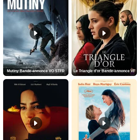
Mutiny Bande-annonce VO STFR
Le Triangle d'or Bande-annonce VF