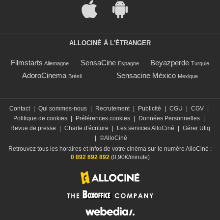
ALLOCINÉ À L'ÉTRANGER
Filmstarts
SensaCine
Beyazperde
Allemagne
Espagne
Turquie
AdoroCinema
Sensacine México
Brésil
Mexique
Contact
|
Qui sommes-nous
|
Recrutement
|
Publicité
|
CGU
|
CGV
|
Politique de cookies
|
Préférences cookies
|
Données Personnelles
|
Revue de presse
|
Charte d'écriture
|
Les services AlloCiné
|
Gérer Utiq
|
©AlloCiné
Retrouvez tous les horaires et infos de votre cinéma sur le numéro AlloCiné :
0 892 892 892
(0,90€/minute)