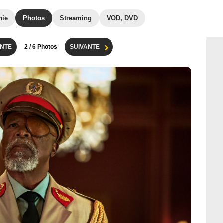
hie
Photos
Streaming
VOD, DVD
NTE
2
/ 6 Photos
SUIVANTE