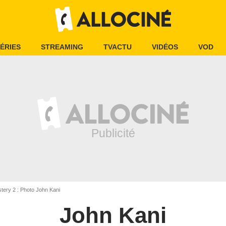
ÉRIES
STREAMING
TVACTU
VIDÉOS
VOD
ery 2 : Photo John Kani
John Kani