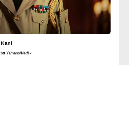
 Kani
cott Yamano/Netflix