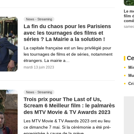
Le me
film 
News - Streaming
comé
La fin du chaos pour les Parisiens
samed
avec les tournages des films et
séries ? La Mairie a la solution !
La capitale française est un lieu privilégié pour
les tournages de films et de séries, notamment
Ce
étrangers. La mairie a…
Mi
mardi 13 juin 2023
Mu
Cri
News - Streaming
Trois prix pour The Last of Us,
Scream 6 Meilleur film : le palmarès
des MTV Movie & TV Awards 2023
Les MTV Movie & TV Awards 2023 ont eu lieu
ce dimanche 7 mai. Si la cérémonie a été pré-
enregistrée à cause de la grève…