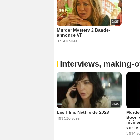
2:25
Murder Mystery 2 Bande-
annonce VF
37 568 vues
Interviews, making-of
2:38
Les films Netflix de 2023
Murder
Boon e
493 520 vues
révèle
sur le 
5 994 v