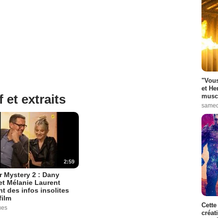
"Vous
et He
 et extraits
muscl
samed
2:59
 Mystery 2 : Dany
t Mélanie Laurent
nt des infos insolites
film
Cette
ues
créat