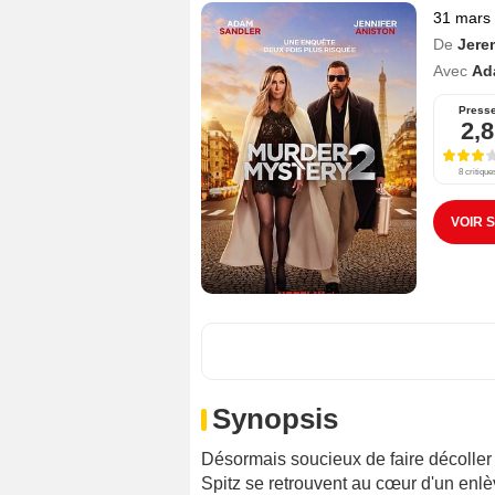
31 mars
De
Jere
Avec
Ad
Press
2,8
8 critique
VOIR 
Synopsis
Désormais soucieux de faire décoller 
Spitz se retrouvent au cœur d'un enlè