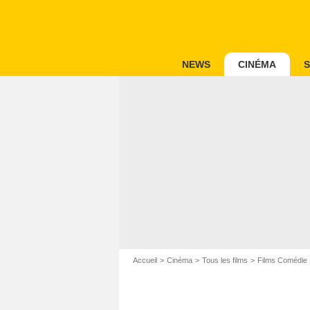
NEWS
CINÉMA
S
Accueil
Cinéma
Tous les films
Films Comédie