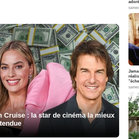
adoré
samed
Jamai
réali
"éche
samed
 Cruise : la star de cinéma la mieux
ttendue