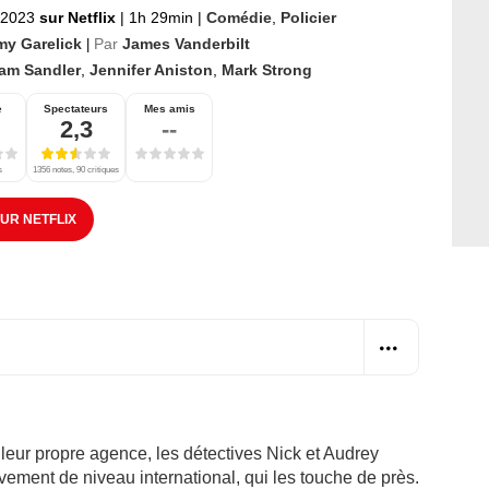
 2023
sur Netflix
|
1h 29min
|
Comédie
,
Policier
my Garelick
Par
James Vanderbilt
|
am Sandler
,
Jennifer Aniston
,
Mark Strong
e
Spectateurs
Mes amis
2,3
--
s
1356 notes, 90 critiques
SUR NETFLIX
leur propre agence, les détectives Nick et Audrey
vement de niveau international, qui les touche de près.