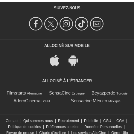
SUIVEZ-NOUS
ALLOCINÉ SUR MOBILE
ALLOCINÉ À L'ÉTRANGER
Filmstarts
SensaCine
Beyazperde
Allemagne
Espagne
Turquie
AdoroCinema
Sensacine México
Brésil
Mexique
Contact
|
Qui sommes-nous
|
Recrutement
|
Publicité
|
CGU
|
CGV
|
Politique de cookies
|
Préférences cookies
|
Données Personnelles
|
Revue de presse
|
Charte d'écriture
|
Les services AlloCiné
|
Gérer Utiq