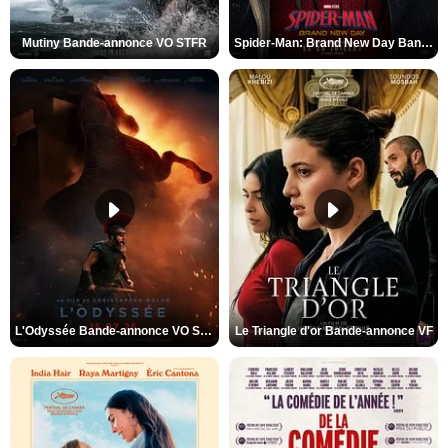
Mutiny Bande-annonce VO STFR
Spider-Man: Brand New Day Bande-annonce VO STFR
L'Odyssée Bande-annonce VO STFR
Le Triangle d'or Bande-annonce VF