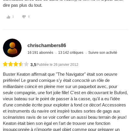
dire pas plus du tout.
1
0
chrischambers86
16 191 abonnés
13 142 critiques
Suivre son activité
3,5
Publiée le 26 janvier 2012
Buster Keaton affirmait que "The Navigator" ètait son oeuvre
prèfèrèe! Le grand comique s'y ètait concoctè un rôle de
milliardaire coincè en pleine mer sur un paquebot avec, pour
seule compagnie, une fort jolie fille! C'est en dècouvrant le Buford,
vieux bateau sur le point de passer à la casse, qu'il a eu l'idèe
d'une comèdie ècrite pour exploiter à fond ce dècor! Accessoires
et instruments du navire ont inspirè toutes sortes de gags aux
scènaristes ravis de se voir confier un aussi beau terrain de jeux!
Keaton ètait bien son ègal en l'art de trouver une fonction
insoupçonnèe à n'importe quel objet comme pour prèparer un