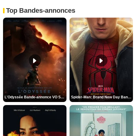
Top Bandes-annonces
L'Odyssée Bande-annonce VO STFR
Spider-Man: Brand New Day Bande-annonce VO STFR