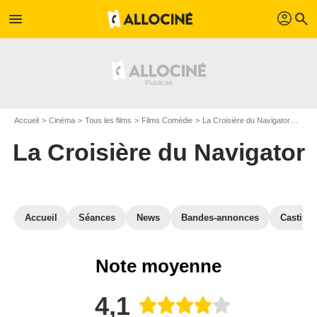
profil
menu
search
Accueil
Cinéma
Tous les films
Films Comédie
La Croisière du Navigator
Avis
La Croisière du Navigator
Accueil
Séances
News
Bandes-annonces
Casting
Note moyenne
4,1