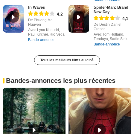
Bande-annonce
In Waves
Spider-Man: Brand
New Day
4,2
4,1
De Phuong Mai
Nguyen
De Destin Daniel
Cretton
Avec Lyna Khoudri,
Paul Kircher, Rio Vega
Avec Tom Holland,
Zendaya, Sadie Sink
Bande-annonce
Bande-annonce
Tous les meilleurs films au ciné
Bandes-annonces les plus récentes