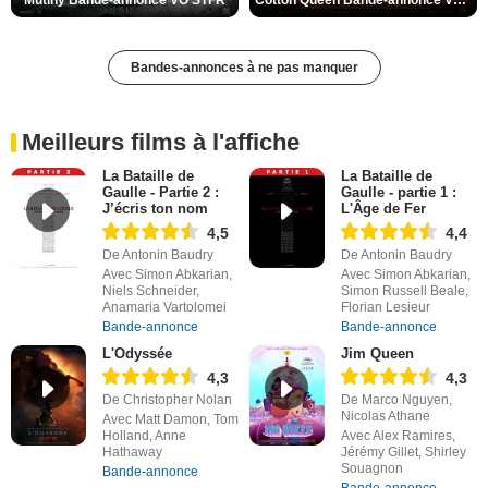
Mutiny Bande-annonce VO STFR
Cotton Queen Bande-annonce VO STFR
Bandes-annonces à ne pas manquer
Meilleurs films à l'affiche
La Bataille de
La Bataille de
Gaulle - Partie 2 :
Gaulle - partie 1 :
J’écris ton nom
L'Âge de Fer
4,5
4,4
De Antonin Baudry
De Antonin Baudry
Avec Simon Abkarian,
Avec Simon Abkarian,
Niels Schneider,
Simon Russell Beale,
Anamaria Vartolomei
Florian Lesieur
Bande-annonce
Bande-annonce
L'Odyssée
Jim Queen
4,3
4,3
De Christopher Nolan
De Marco Nguyen,
Nicolas Athane
Avec Matt Damon, Tom
Holland, Anne
Avec Alex Ramires,
Hathaway
Jérémy Gillet, Shirley
Souagnon
Bande-annonce