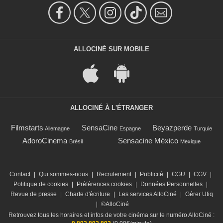
ALLOCINÉ SUR MOBILE
ALLOCINÉ À L'ÉTRANGER
Filmstarts
SensaCine
Beyazperde
Allemagne
Espagne
Turquie
AdoroCinema
Sensacine México
Brésil
Mexique
Contact
|
Qui sommes-nous
|
Recrutement
|
Publicité
|
CGU
|
CGV
|
Politique de cookies
|
Préférences cookies
|
Données Personnelles
|
Revue de presse
|
Charte d'écriture
|
Les services AlloCiné
|
Gérer Utiq
|
©AlloCiné
Retrouvez tous les horaires et infos de votre cinéma sur le numéro AlloCiné :