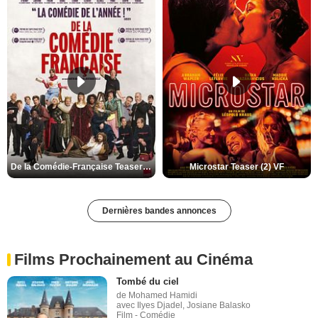
De la Comédie-Française Teaser (3) VF
Microstar Teaser (2) VF
Dernières bandes annonces
Films Prochainement au Cinéma
Tombé du ciel
de Mohamed Hamidi
avec Ilyes Djadel, Josiane Balasko
Film - Comédie