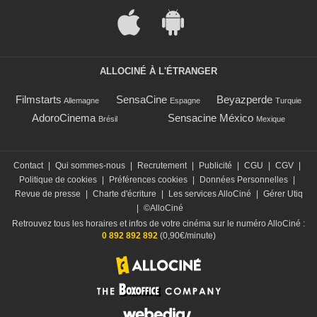
ALLOCINÉ À L'ÉTRANGER
Filmstarts
SensaCine
Beyazperde
Allemagne
Espagne
Turquie
AdoroCinema
Sensacine México
Brésil
Mexique
Contact
|
Qui sommes-nous
|
Recrutement
|
Publicité
|
CGU
|
CGV
|
Politique de cookies
|
Préférences cookies
|
Données Personnelles
|
Revue de presse
|
Charte d'écriture
|
Les services AlloCiné
|
Gérer Utiq
|
©AlloCiné
Retrouvez tous les horaires et infos de votre cinéma sur le numéro AlloCiné :
0 892 892 892
(0,90€/minute)