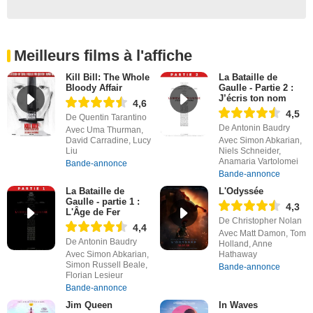
Meilleurs films à l'affiche
Kill Bill: The Whole
La Bataille de
Bloody Affair
Gaulle - Partie 2 :
J’écris ton nom
4,6
4,5
De Quentin Tarantino
De Antonin Baudry
Avec Uma Thurman,
David Carradine, Lucy
Avec Simon Abkarian,
Liu
Niels Schneider,
Anamaria Vartolomei
Bande-annonce
Bande-annonce
La Bataille de
L'Odyssée
Gaulle - partie 1 :
4,3
L'Âge de Fer
De Christopher Nolan
4,4
Avec Matt Damon, Tom
De Antonin Baudry
Holland, Anne
Avec Simon Abkarian,
Hathaway
Simon Russell Beale,
Bande-annonce
Florian Lesieur
Bande-annonce
Jim Queen
In Waves