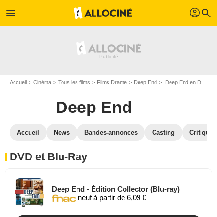
profil
menu
search
Accueil
Cinéma
Tous les films
Films Drame
Deep End
Deep End en DVD Blu Ray
Deep End
Accueil
News
Bandes-annonces
Casting
Critiques
DVD et Blu-Ray
Deep End - Édition Collector (Blu-ray)
neuf à partir de 6,09 €