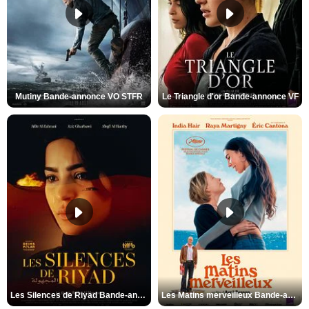
Mutiny Bande-annonce VO STFR
Le Triangle d'or Bande-annonce VF
Les Silences de Riyad Bande-annonce VO STFR
Les Matins merveilleux Bande-annonce VF