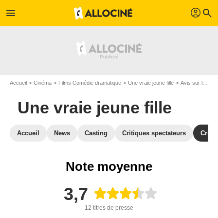
profil
menu
search
Accueil
Cinéma
Films Comédie dramatique
Une vraie jeune fille
Avis sur le film Une vraie jeune fille
Une vraie jeune fille
Accueil
News
Casting
Critiques spectateurs
Criti
Note moyenne
3,7
12 titres de presse