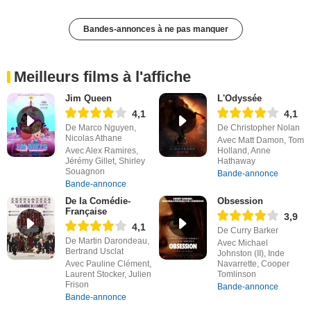
Bandes-annonces à ne pas manquer
Meilleurs films à l'affiche
Jim Queen
L'Odyssée
4,1
4,1
De Marco Nguyen,
De Christopher Nolan
Nicolas Athane
Avec Matt Damon, Tom
Avec Alex Ramires,
Holland, Anne
Jérémy Gillet, Shirley
Hathaway
Souagnon
Bande-annonce
Bande-annonce
De la Comédie-
Obsession
Française
3,9
4,1
De Curry Barker
De Martin Darondeau,
Avec Michael
Bertrand Usclat
Johnston (II), Inde
Avec Pauline Clément,
Navarrette, Cooper
Laurent Stocker, Julien
Tomlinson
Frison
Bande-annonce
Bande-annonce