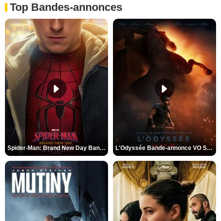
Top Bandes-annonces
Spider-Man: Brand New Day Bande-annonce VO STFR
L'Odyssée Bande-annonce VO STFR