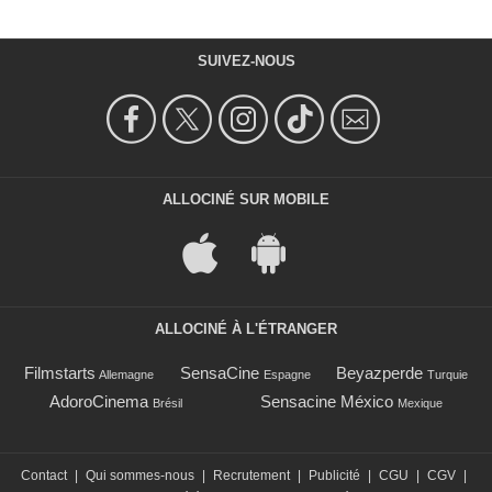
SUIVEZ-NOUS
ALLOCINÉ SUR MOBILE
ALLOCINÉ À L'ÉTRANGER
Filmstarts
SensaCine
Beyazperde
Allemagne
Espagne
Turquie
AdoroCinema
Sensacine México
Brésil
Mexique
Contact
|
Qui sommes-nous
|
Recrutement
|
Publicité
|
CGU
|
CGV
|