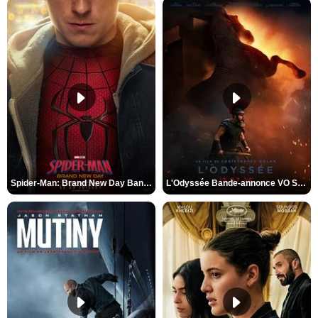
Spider-Man: Brand New Day Bande-annonce VO STFR
L'Odyssée Bande-annonce VO STFR