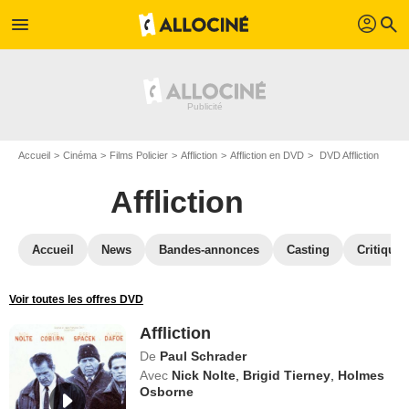
profil
menu
search
Accueil
Cinéma
Films Policier
Affliction
Affliction en DVD
DVD Affliction
Affliction
Accueil
News
Bandes-annonces
Casting
Critiques
Voir toutes les offres DVD
Affliction
De
Paul Schrader
Avec
Nick Nolte
,
Brigid Tierney
,
Holmes
Osborne