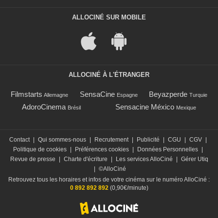
ALLOCINÉ SUR MOBILE
ALLOCINÉ À L'ÉTRANGER
Filmstarts
SensaCine
Beyazperde
Allemagne
Espagne
Turquie
AdoroCinema
Sensacine México
Brésil
Mexique
Contact
|
Qui sommes-nous
|
Recrutement
|
Publicité
|
CGU
|
CGV
|
Politique de cookies
|
Préférences cookies
|
Données Personnelles
|
Revue de presse
|
Charte d'écriture
|
Les services AlloCiné
|
Gérer Utiq
|
©AlloCiné
Retrouvez tous les horaires et infos de votre cinéma sur le numéro AlloCiné :
0 892 892 892
(0,90€/minute)