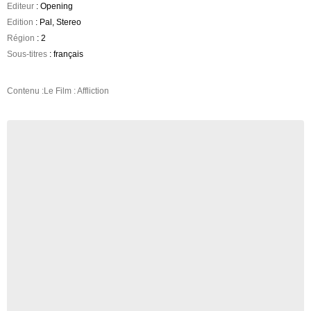
Editeur
: Opening
Edition
: Pal, Stereo
Région
: 2
Sous-titres
: français
Contenu :Le Film : Affliction