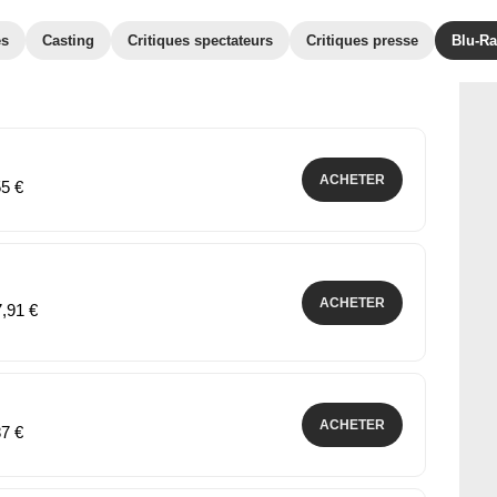
es
Casting
Critiques spectateurs
Critiques presse
Blu-Ra
ACHETER
55 €
ACHETER
7,91 €
ACHETER
87 €