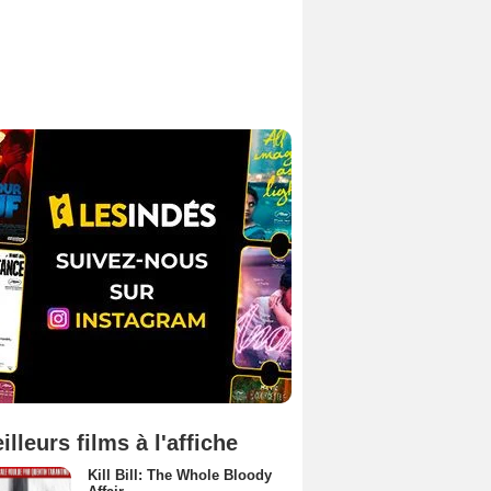
illeurs films à l'affiche
Kill Bill: The Whole Bloody