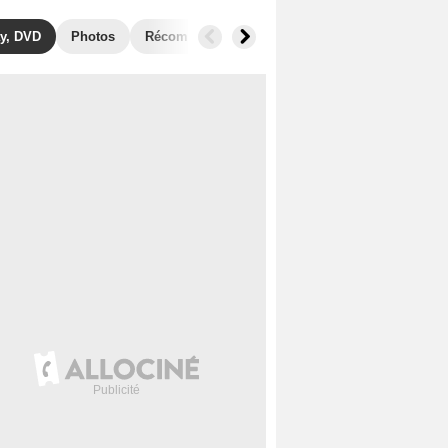
y, DVD
Photos
Récompenses
Films similaires