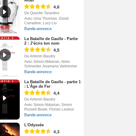
Affair
4,6
De Quentin Tarantino
Avec Uma Thurman, David
Carradine, Lucy Liu
Bande-annonce
La Bataille de Gaulle - Partie
2 : J’écris ton nom
4,5
De Antonin Baudry
Avec Simon Abkarian, Niels
Schneider, Anamaria Vartolomei
Bande-annonce
La Bataille de Gaulle - partie 1
: L'Âge de Fer
4,4
De Antonin Baudry
Avec Simon Abkarian, Simon
Russell Beale, Florian Lesieur
Bande-annonce
L'Odyssée
4,3