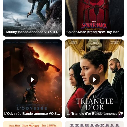
Mutiny Bande-annonce VO STFR
Spider-Man: Brand New Day Bande-annonce VO STFR
L'Odyssée Bande-annonce VO STFR
Le Triangle d'or Bande-annonce VF