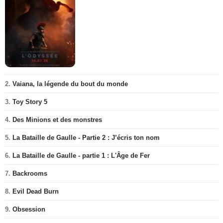
2.
Vaiana, la légende du bout du monde
3.
Toy Story 5
4.
Des Minions et des monstres
5.
La Bataille de Gaulle - Partie 2 : J’écris ton nom
6.
La Bataille de Gaulle - partie 1 : L'Âge de Fer
7.
Backrooms
8.
Evil Dead Burn
9.
Obsession