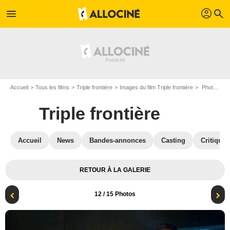
profil
menu
search
Accueil
Tous les films
Triple frontière
Images du film Triple frontière
Photo du film Triple frontière - Photo 12
Triple frontière
Accueil
News
Bandes-annonces
Casting
Critiques
RETOUR À LA GALERIE
12
/ 15 Photos