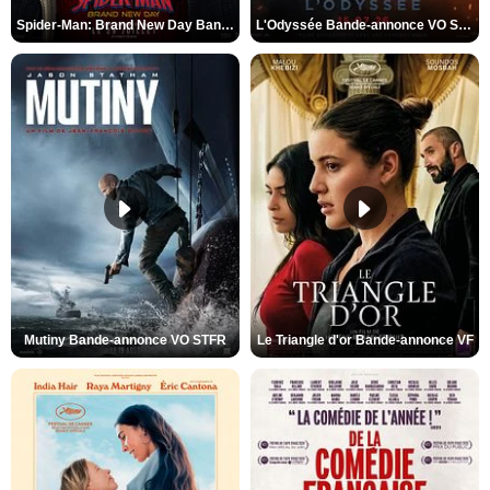
Spider-Man: Brand New Day Bande-annonce VO STFR
L'Odyssée Bande-annonce VO STFR
Mutiny Bande-annonce VO STFR
Le Triangle d'or Bande-annonce VF