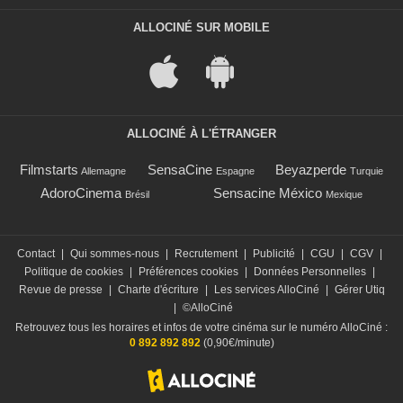
ALLOCINÉ SUR MOBILE
ALLOCINÉ À L'ÉTRANGER
Filmstarts
SensaCine
Beyazperde
Allemagne
Espagne
Turquie
AdoroCinema
Sensacine México
Brésil
Mexique
Contact
|
Qui sommes-nous
|
Recrutement
|
Publicité
|
CGU
|
CGV
|
Politique de cookies
|
Préférences cookies
|
Données Personnelles
|
Revue de presse
|
Charte d'écriture
|
Les services AlloCiné
|
Gérer Utiq
|
©AlloCiné
Retrouvez tous les horaires et infos de votre cinéma sur le numéro AlloCiné :
0 892 892 892
(0,90€/minute)