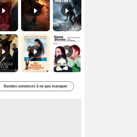
Le Triangle d'or Bande-annonce VF
Les Matins merveilleux Bande-annonce VF
Home stories Bande-annonce VO STFR
Bandes-annonces à ne pas manquer