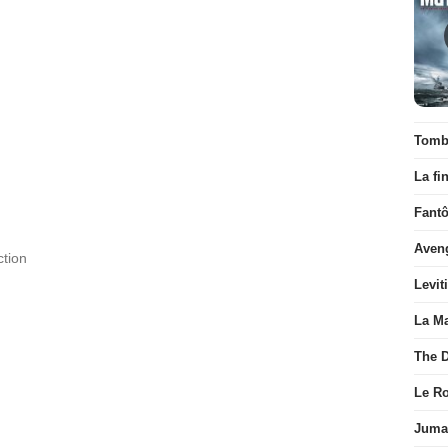
Tombé
La fi
Fant
Aven
ction
Levit
La Ma
The D
Le R
Juman