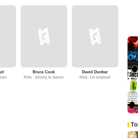
yd
Bruce Cook
David Dunbar
Nixon
Rôle : Johnny, le clairon
Rôle : Un employé
To