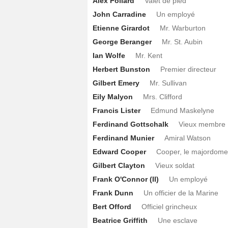
Alex Pollard
Valet de pied
John Carradine
Un employé
Etienne Girardot
Mr. Warburton
George Beranger
Mr. St. Aubin
Ian Wolfe
Mr. Kent
Herbert Bunston
Premier directeur
Gilbert Emery
Mr. Sullivan
Eily Malyon
Mrs. Clifford
Francis Lister
Edmund Maskelyne
Ferdinand Gottschalk
Vieux membre
Ferdinand Munier
Amiral Watson
Edward Cooper
Cooper, le majordome
Gilbert Clayton
Vieux soldat
Frank O'Connor (II)
Un employé
Frank Dunn
Un officier de la Marine
Bert Offord
Officiel grincheux
Beatrice Griffith
Une esclave