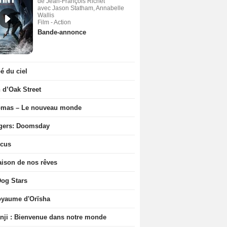
de Jean-François Richet
avec Jason Statham, Annabelle
Wallis
Film - Action
Bande-annonce
 du ciel
n d’Oak Street
ômas – Le nouveau monde
gers: Doomsday
icus
ison de nos rêves
og Stars
oyaume d'Orïsha
ji : Bienvenue dans notre monde