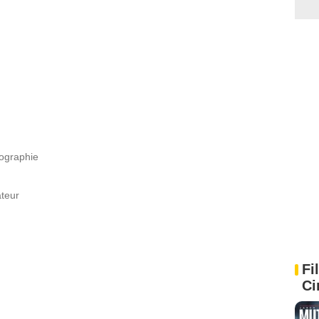
tographie
ateur
Fi
Ci