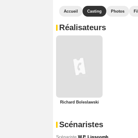
Accueil
Casting
Photos
Fi
Réalisateurs
Richard Boleslawski
Scénaristes
Scénariste
W.P. Lipscomb