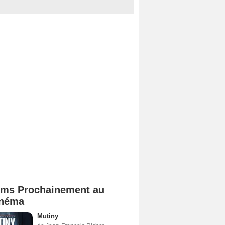
lms Prochainement au
néma
Mutiny