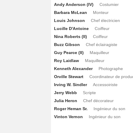
Andy Anderson (IV)
Costumier
Barbara McLean
Monteur
Louis Johnson
Chef électricien
Lucille D'Antoine
Coiffeur
Nina Roberts (II)
Coiffeur
Buzz Gibson
Chef éclairagiste
Guy Pearce (II)
Maquilleur
Roy Laidlaw
Maquilleur
Kenneth Alexander
Photographe
Orville Stewart
Coordinateur de produ
Irving W. Sindler
Accessoiriste
Jerry Webb
Scripte
Julia Heron
Chef décorateur
Roger Heman Sr.
Ingénieur du son
Vinton Vernon
Ingénieur du son