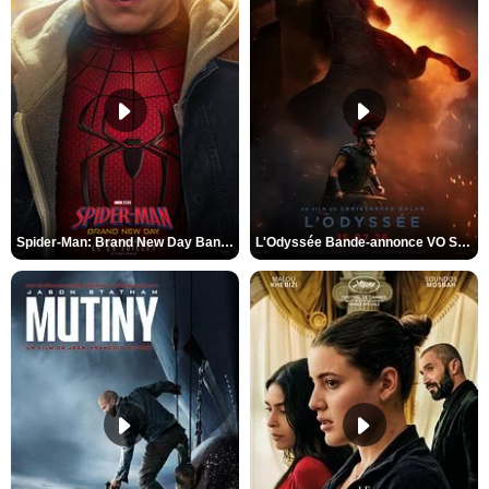
Spider-Man: Brand New Day Bande-annonce VO STFR
L'Odyssée Bande-annonce VO STFR