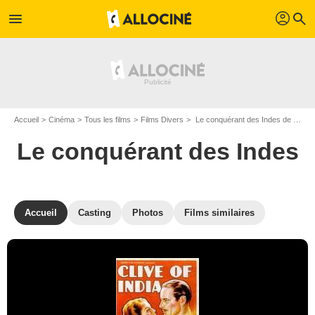
profil
menu
search
Accueil
Cinéma
Tous les films
Films Divers
Le conquérant des Indes de Richard Boleslawski
Le conquérant des Indes
Accueil
Casting
Photos
Films similaires