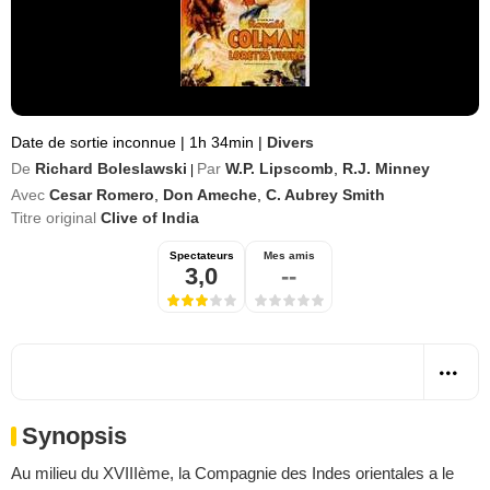
Date de sortie inconnue
|
1h 34min
|
Divers
De
Richard Boleslawski
Par
W.P. Lipscomb
,
R.J. Minney
|
Avec
Cesar Romero
,
Don Ameche
,
C. Aubrey Smith
Titre original
Clive of India
Spectateurs
Mes amis
3,0
--
Synopsis
Au milieu du XVIIIème, la Compagnie des Indes orientales a le