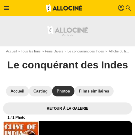
profil
menu
search
Accueil
Tous les films
Films Divers
Le conquérant des Indes
Affiche du film Le conquérant des Indes - Photo 1
Le conquérant des Indes
Accueil
Casting
Photos
Films similaires
RETOUR À LA GALERIE
1
/ 1 Photo