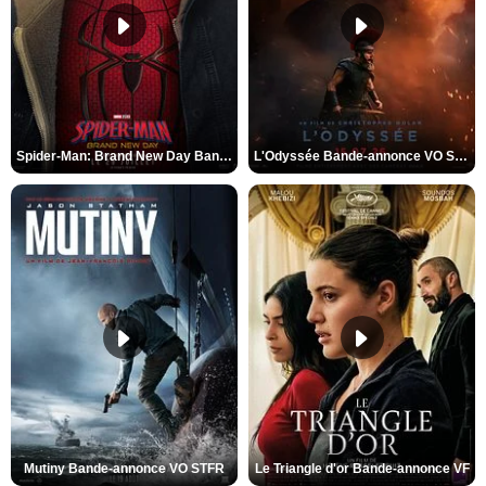
Spider-Man: Brand New Day Bande-annonce VO STFR
L'Odyssée Bande-annonce VO STFR
Mutiny Bande-annonce VO STFR
Le Triangle d'or Bande-annonce VF