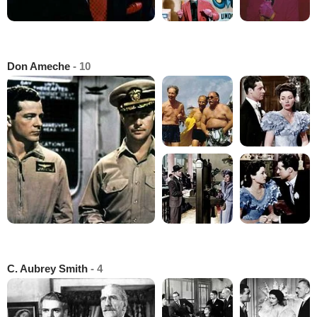
Don Ameche
- 10
C. Aubrey Smith
- 4