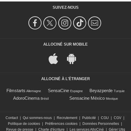
SUIVEZ-NOUS
ALLOCINÉ SUR MOBILE
ALLOCINÉ À L'ÉTRANGER
Filmstarts
SensaCine
Beyazperde
Allemagne
Espagne
Turquie
AdoroCinema
Sensacine México
Brésil
Mexique
Contact
|
Qui sommes-nous
|
Recrutement
|
Publicité
|
CGU
|
CGV
|
Politique de cookies
|
Préférences cookies
|
Données Personnelles
|
Revue de presse
|
Charte d'écriture
|
Les services AlloCiné
|
Gérer Utiq