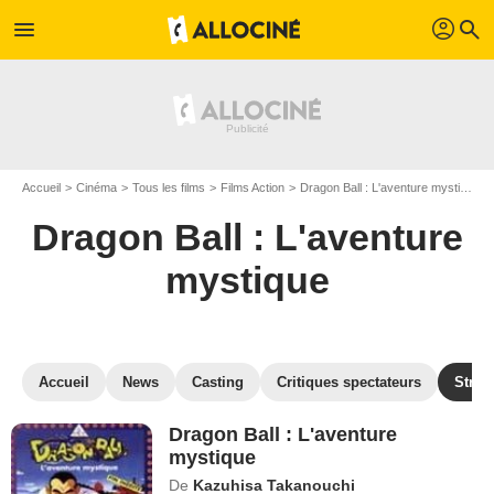
profil
menu
search
Accueil
Cinéma
Tous les films
Films Action
Dragon Ball : L'aventure mystique
Dragon Ball : L'aventure
mystique
Accueil
News
Casting
Critiques spectateurs
Strea
Dragon Ball : L'aventure
mystique
De
Kazuhisa Takanouchi