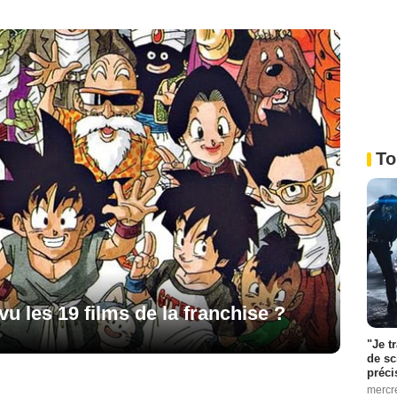
To
u les 19 films de la franchise ?
"Je t
de sc
préci
mercr