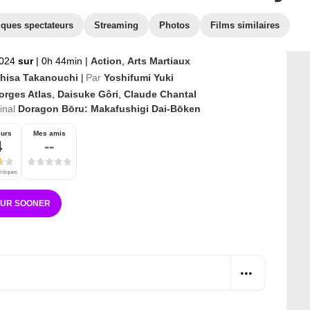
iques spectateurs
Streaming
Photos
Films similaires
2024
sur
|
0h 44min
|
Action
,
Arts Martiaux
hisa Takanouchi
Par
Yoshifumi Yuki
|
orges Atlas
,
Daisuke Gôri
,
Claude Chantal
ginal
Doragon Bōru: Makafushigi Dai-Bōken
eurs
Mes amis
4
--
ritiques
SUR SOONER