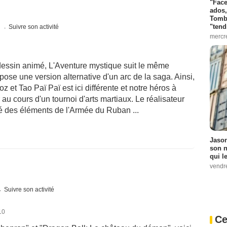
"Face
ados,
Tombo
"tend
s
Suivre son activité
mercr
 dessin animé, L'Aventure mystique suit le même
se une version alternative d'un arc de la saga. Ainsi,
 et Tao Paï Paï est ici différente et notre héros à
 au cours d'un tournoi d'arts martiaux. Le réalisateur
 des éléments de l'Armée du Ruban ...
Jason
son n
qui le
vendre
Suivre son activité
10
Ce