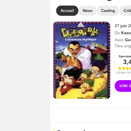
Accueil
News
Casting
Crit
27 juin 
De
Kazu
Avec
Ge
Titre ori
Spectat
3,
123 notes, 16 c
VOIR 