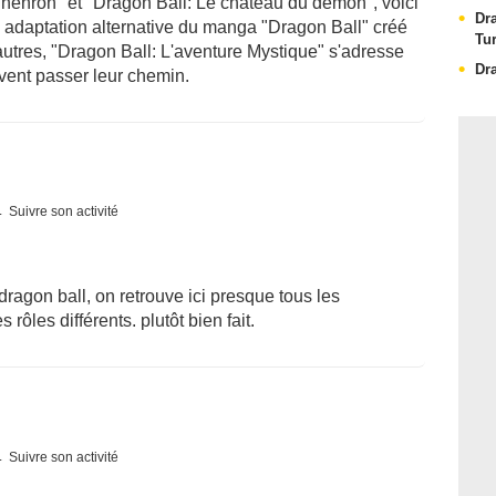
henron" et "Dragon Ball: Le château du démon", voici
Dr
te adaptation alternative du manga "Dragon Ball" créé
Tu
tres, "Dragon Ball: L'aventure Mystique" s'adresse
Dr
vent passer leur chemin.
Suivre son activité
 dragon ball, on retrouve ici presque tous les
ôles différents. plutôt bien fait.
Suivre son activité