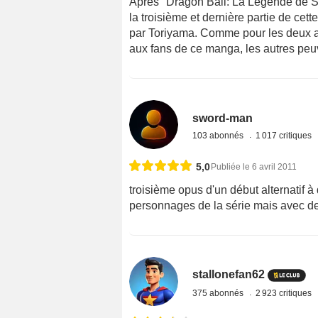
Après "Dragon Ball: La Légende de S
la troisième et dernière partie de cet
par Toriyama. Comme pour les deux au
aux fans de ce manga, les autres peu
sword-man
103 abonnés
1 017 critiques
5,0
Publiée le 6 avril 2011
troisième opus d'un début alternatif à
personnages de la série mais avec des r
stallonefan62
375 abonnés
2 923 critiques