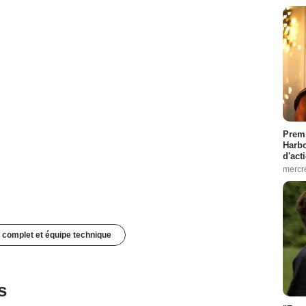
Premi
Harbo
d'act
mercr
 complet et équipe technique
s