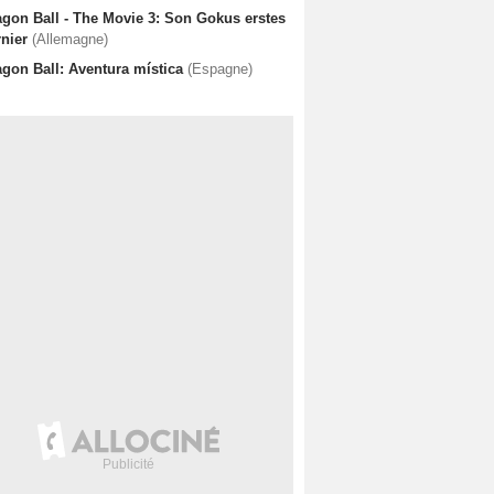
agon Ball - The Movie 3: Son Gokus erstes
rnier
(Allemagne)
agon Ball: Aventura mística
(Espagne)