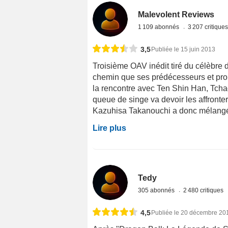
Malevolent Reviews
1 109 abonnés
3 207 critique
3,5
Publiée le 15 juin 2013
Troisième OAV inédit tiré du célèbre
chemin que ses prédécesseurs et propo
la rencontre avec Ten Shin Han, Tchaoz
queue de singe va devoir les affronter
Kazuhisa Takanouchi a donc mélangé
Lire plus
Tedy
305 abonnés
2 480 critiques
4,5
Publiée le 20 décembre 20