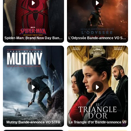
Spider-Man: Brand New Day Bande-annonce VO STFR
L'Odyssée Bande-annonce VO STFR
Mutiny Bande-annonce VO STFR
Le Triangle d'or Bande-annonce VF