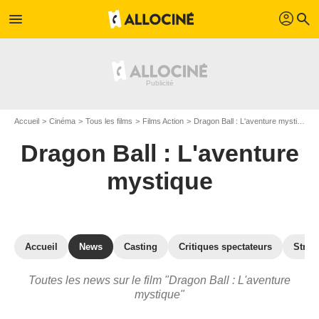
profil
menu
search
Accueil
Cinéma
Tous les films
Films Action
Dragon Ball : L'aventure mystique
Dragon Ball : L'aventure
mystique
Accueil
News
Casting
Critiques spectateurs
Strea
Toutes les news sur le film "Dragon Ball : L'aventure
mystique"