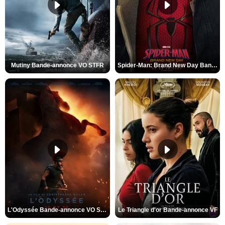
Mutiny Bande-annonce VO STFR
Spider-Man: Brand New Day Bande-annonce VO STFR
L'Odyssée Bande-annonce VO STFR
Le Triangle d'or Bande-annonce VF