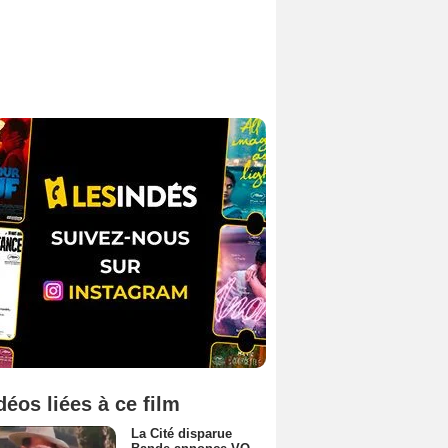
déos liées à ce film
La Cité disparue