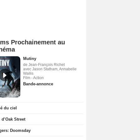
lms Prochainement au
néma
Mutiny
de Jean-François Richet
avec Jason Statham, Annabelle
Wallis
Film - Action
Bande-annonce
 du ciel
n d’Oak Street
gers: Doomsday