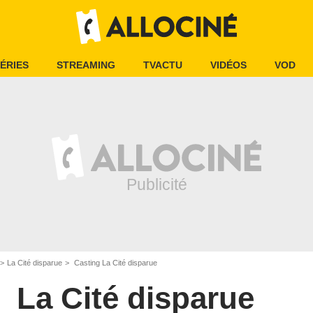
ÉRIES
STREAMING
TVACTU
VIDÉOS
VOD
La Cité disparue
Casting La Cité disparue
La Cité disparue