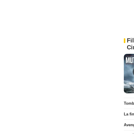
Fi
Ci
Tombé
La fi
Aven