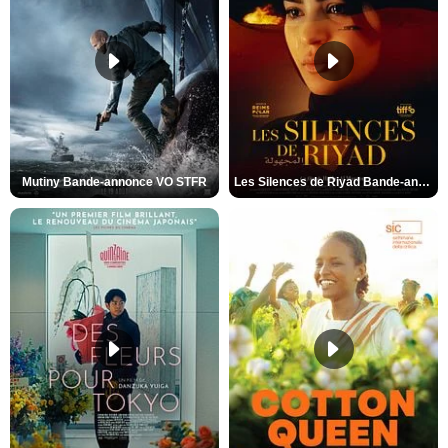
Mutiny Bande-annonce VO STFR
Les Silences de Riyad Bande-annonce VO STFR