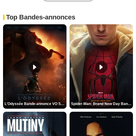
Top Bandes-annonces
L'Odyssée Bande-annonce VO STFR
Spider-Man: Brand New Day Bande-annonce VO STFR