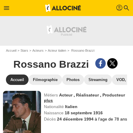
profil
menu
search
Accueil
Stars
Acteurs
Acteur italien
Rossano Brazzi
Rossano Brazzi
Accueil
Filmographie
Photos
Streaming
VOD, DV
Métiers
Acteur
,
Réalisateur
,
Producteur
plus
Nationalité
Italien
Naissance
18 septembre 1916
Décès
24 décembre 1994
à l'age de 78 ans