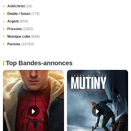
Antéchrist
(16)
Diable / Satan
(175)
Argent
(650)
Frissons
(2382)
Musique culte
(694)
Parents
(10763)
Top Bandes-annonces