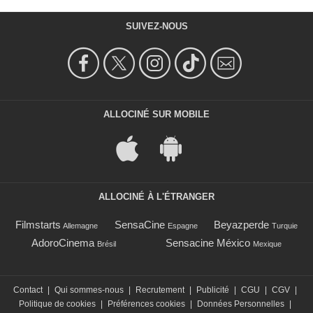
SUIVEZ-NOUS
ALLOCINÉ SUR MOBILE
ALLOCINÉ À L'ÉTRANGER
Filmstarts
SensaCine
Beyazperde
Allemagne
Espagne
Turquie
AdoroCinema
Sensacine México
Brésil
Mexique
Contact
|
Qui sommes-nous
|
Recrutement
|
Publicité
|
CGU
|
CGV
|
Politique de cookies
|
Préférences cookies
|
Données Personnelles
|