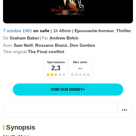
7 octobre 1981
en salle
|
1h 48min
|
Epouvante-horreur
,
Thriller
De
Graham Baker
Par
Andrew Birkin
|
Avec
Sam Neill
,
Rossano Brazzi
,
Don Gordon
Titre original
The Final conflict
Spectateurs
Mes amis
2,3
--
VOIR SUR DISNEY
+
Synopsis