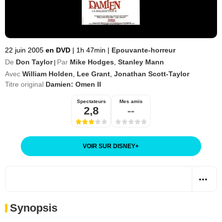
22 juin 2005
en DVD
|
1h 47min
|
Epouvante-horreur
De
Don Taylor
Par
Mike Hodges
,
Stanley Mann
|
Avec
William Holden
,
Lee Grant
,
Jonathan Scott-Taylor
Titre original
Damien: Omen II
Spectateurs
Mes amis
2,8
--
VOIR SUR DISNEY
+
Synopsis