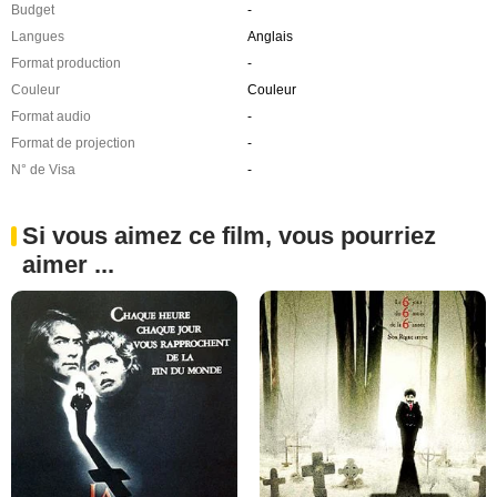
Budget
-
Langues
Anglais
Format production
-
Couleur
Couleur
Format audio
-
Format de projection
-
N° de Visa
-
Si vous aimez ce film, vous pourriez
aimer ...