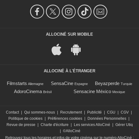
ALLOCINÉ SUR MOBILE
ALLOCINÉ À L'ÉTRANGER
Filmstarts
SensaCine
Beyazperde
Allemagne
Espagne
Turquie
AdoroCinema
Sensacine México
Brésil
Mexique
Contact
|
Qui sommes-nous
|
Recrutement
|
Publicité
|
CGU
|
CGV
|
Politique de cookies
|
Préférences cookies
|
Données Personnelles
|
Revue de presse
|
Charte d'écriture
|
Les services AlloCiné
|
Gérer Utiq
|
©AlloCiné
Retrouvez tous les horaires et infos de votre cinéma sur le numéro AlloCiné :