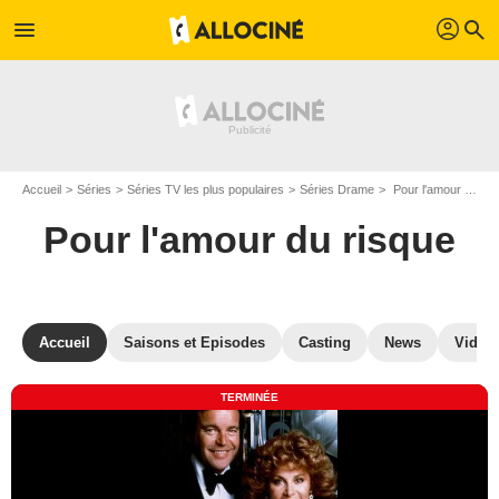
profil
menu
search
Accueil
Séries
Séries TV les plus populaires
Séries Drame
Pour l'amour du risque
Pour l'amour du risque
Accueil
Saisons et Episodes
Casting
News
Vidéo
TERMINÉE