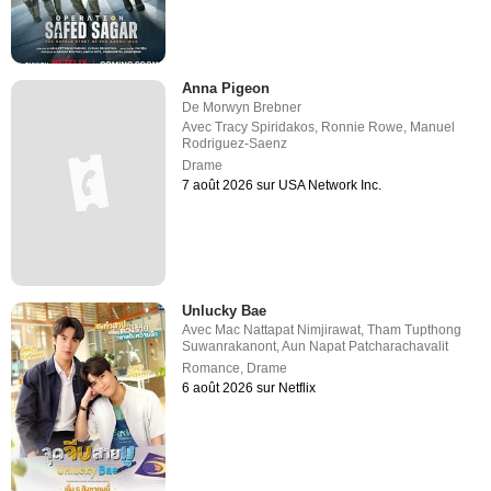
Anna Pigeon
De
Morwyn Brebner
Avec
Tracy Spiridakos
,
Ronnie Rowe
,
Manuel
Rodriguez-Saenz
Drame
7 août 2026 sur USA Network Inc.
Unlucky Bae
Avec
Mac Nattapat Nimjirawat
,
Tham Tupthong
Suwanrakanont
,
Aun Napat Patcharachavalit
Romance
,
Drame
6 août 2026 sur Netflix