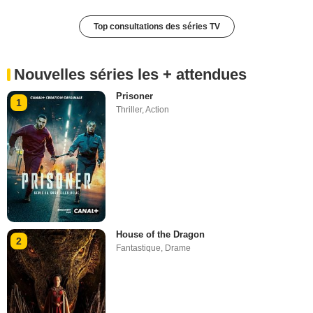
Top consultations des séries TV
Nouvelles séries les + attendues
Prisoner
1
Thriller
,
Action
House of the Dragon
2
Fantastique
,
Drame