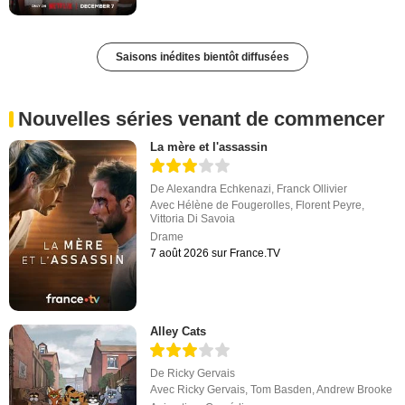
Saisons inédites bientôt diffusées
Nouvelles séries venant de commencer
La mère et l'assassin
De
Alexandra Echkenazi
,
Franck Ollivier
Avec
Hélène de Fougerolles
,
Florent Peyre
,
Vittoria Di Savoia
Drame
7 août 2026 sur France.TV
Alley Cats
De
Ricky Gervais
Avec
Ricky Gervais
,
Tom Basden
,
Andrew Brooke