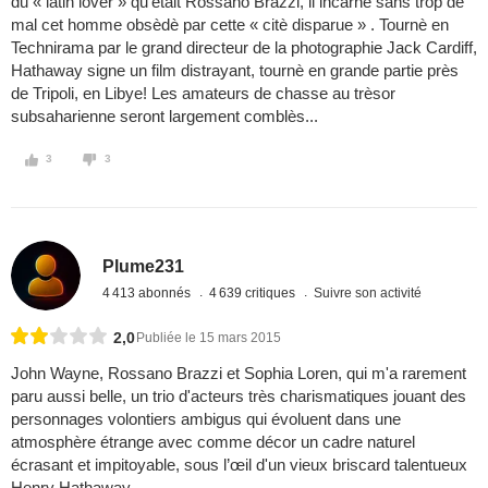
du « latin lover » qu'ètait Rossano Brazzi, il incarne sans trop de
mal cet homme obsèdè par cette « citè disparue » . Tournè en
Technirama par le grand directeur de la photographie Jack Cardiff,
Hathaway signe un film distrayant, tournè en grande partie près
de Tripoli, en Libye! Les amateurs de chasse au trèsor
subsaharienne seront largement comblès...
3
3
Plume231
4 413 abonnés
4 639 critiques
Suivre son activité
2,0
Publiée le 15 mars 2015
John Wayne, Rossano Brazzi et Sophia Loren, qui m'a rarement
paru aussi belle, un trio d'acteurs très charismatiques jouant des
personnages volontiers ambigus qui évoluent dans une
atmosphère étrange avec comme décor un cadre naturel
écrasant et impitoyable, sous l’œil d'un vieux briscard talentueux
Henry Hathaway.