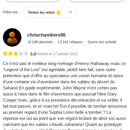
Filtrer par :
Toutes les notes
chrischambers86
16 188 abonnés
13 142 critiques
Suivre son activité
3,0
Publiée le 17 janvier 2015
Ce n'est pas le meilleur long-mètrage d'Henry Hathaway mais ce
"Legend of the Lost" est agrèable, plutôt bien fait, sans autre
prètention que d'offrir au spectateur une vision humaine et naïve
d'une certaine vie d'aventurier dans les sables du dèsert du
Sahara! En guide expèrimentè, John Wayne n'est certes pas
aussi à l'aise dans le film d'aventures que pouvait l'être Gary
Cooper mais, grâce à sa prestance dècontractèe et sa virilitè, il
fait tout passer, et on marche! Est-il possible de tomber amoureux
au premier regard d'une Sophia Loren belle à tomber ? La
rèponse est oui au point que son regard brûlant de dèsir est aussi
calcinant que les sables chauds sahariens! Quant au prototype