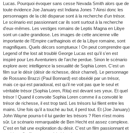
Lucas. Pourquoi évoquer sans cesse Nevada Smith alors que de
toute évidence Joe January est Indiana Jones ? Ainsi donc les
personnages de la cité disparue sont à la recherche d'un trésor.
Le scénario est passionnant car ils sont surtout à la recherche
d'eux-mêmes. Les vestiges romains de Leptis Magna en Libye
sont un cadre grandiose. Les images de cette ancienne ville
importante de l'Empire carthaginois et de la Libye romaine, sont
magnifiques. Quels décors somptueux ! On peut comprendre que
Legend of the lost ait troublé George Lucas est qu'il s'en est
inspiré pour Les Aventuriers de l'arche perdue. Sinon le scénario
explore avec intelligence la sexualité de Sophia Loren. C'est un
film sur le désir (désir de richesse, désir charnel). Le personnage
de Rossano Brazzi (Paul Bonnard) est obsédé par un trésor,
mais ce qui est paradoxal, est qu'il ne voit pas que le seul et
véritable trésor (Sophia Loren, Rita) est devant ses yeux. Et quel
trésor ! Quand il convoite Sophia Loren comme il a convoité le
trésor de richesse, il est trop tard. Les trésors lui filent entre les
mains. Une fois qu'il a touché au but, il perd tout. Et (Joe January)
John Wayne pourra-t-il lui garder les trésors ? Rien n'est moins
sûr. Le scénario remarquable de Ben Hecht est assez complexe.
C'est en fait une exploration du désir. C'est un film passionnant et