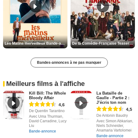
Les Matins merveilleux Bande-annonce VF
De la Comédie-Française Teaser VF
Bandes-annonces à ne pas manquer
Meilleurs films à l'affiche
Kill Bill: The Whole
La Bataille de
Bloody Affair
Gaulle - Partie 2 :
J’écris ton nom
4,6
4,5
De Quentin Tarantino
De Antonin Baudry
Avec Uma Thurman,
David Carradine, Lucy
Avec Simon Abkarian,
Liu
Niels Schneider,
Anamaria Vartolomei
Bande-annonce
Bande-annonce