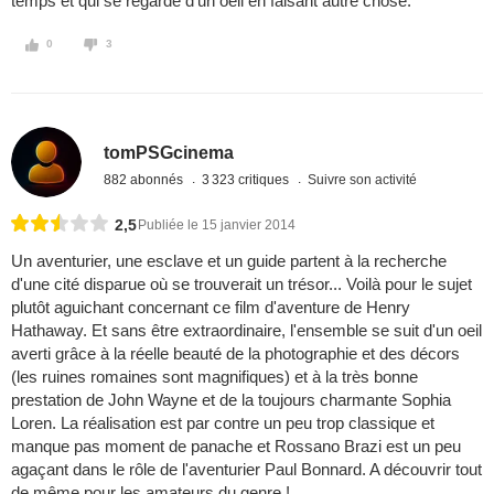
temps et qui se regarde d'un oeil en faisant autre chose.
0
3
tomPSGcinema
882 abonnés
3 323 critiques
Suivre son activité
2,5
Publiée le 15 janvier 2014
Un aventurier, une esclave et un guide partent à la recherche
d'une cité disparue où se trouverait un trésor... Voilà pour le sujet
plutôt aguichant concernant ce film d'aventure de Henry
Hathaway. Et sans être extraordinaire, l'ensemble se suit d'un oeil
averti grâce à la réelle beauté de la photographie et des décors
(les ruines romaines sont magnifiques) et à la très bonne
prestation de John Wayne et de la toujours charmante Sophia
Loren. La réalisation est par contre un peu trop classique et
manque pas moment de panache et Rossano Brazi est un peu
agaçant dans le rôle de l'aventurier Paul Bonnard. A découvrir tout
de même pour les amateurs du genre !