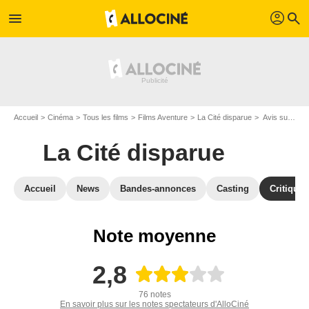
profil
menu
search
Accueil
Cinéma
Tous les films
Films Aventure
La Cité disparue
Avis sur La Cité disparue
La Cité disparue
Accueil
News
Bandes-annonces
Casting
Critiques
Note moyenne
2,8
76 notes
En savoir plus sur les notes spectateurs d'AlloCiné