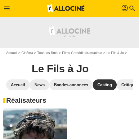
profil
menu
search
Accueil
Cinéma
Tous les films
Films Comédie dramatique
Le Fils à Jo
Casting Le Fils à Jo
Le Fils à Jo
Accueil
News
Bandes-annonces
Casting
Critiques
Réalisateurs