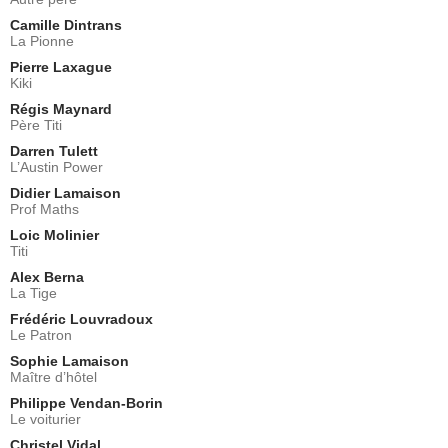
Camille Dintrans
La Pionne
Pierre Laxague
Kiki
Régis Maynard
Père Titi
Darren Tulett
L’Austin Power
Didier Lamaison
Prof Maths
Loic Molinier
Titi
Alex Berna
La Tige
Frédéric Louvradoux
Le Patron
Sophie Lamaison
Maître d’hôtel
Philippe Vendan-Borin
Le voiturier
Christel Vidal