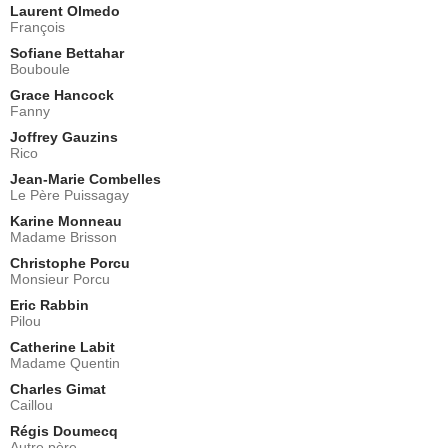
Laurent Olmedo
François
Sofiane Bettahar
Bouboule
Grace Hancock
Fanny
Joffrey Gauzins
Rico
Jean-Marie Combelles
Le Père Puissagay
Karine Monneau
Madame Brisson
Christophe Porcu
Monsieur Porcu
Eric Rabbin
Pilou
Catherine Labit
Madame Quentin
Charles Gimat
Caillou
Régis Doumecq
Autre père