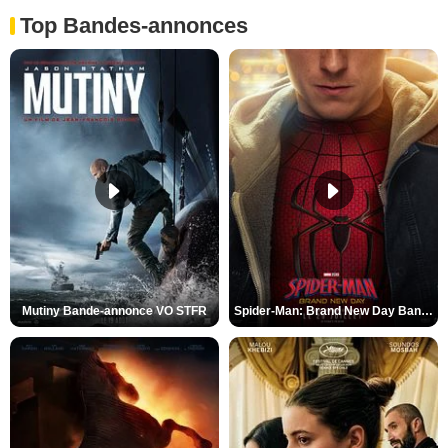
Top Bandes-annonces
Mutiny Bande-annonce VO STFR
Spider-Man: Brand New Day Bande-annonce VO STFR