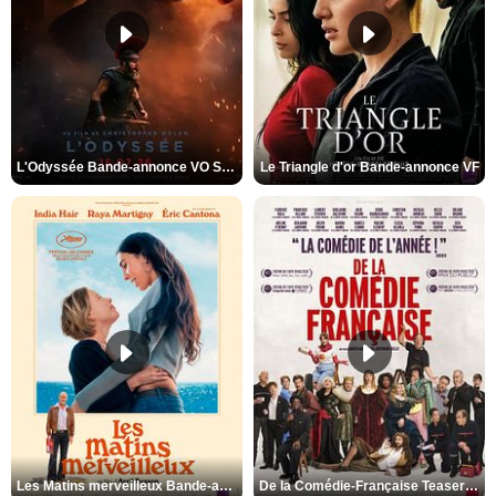
L'Odyssée Bande-annonce VO STFR
Le Triangle d'or Bande-annonce VF
Les Matins merveilleux Bande-annonce VF
De la Comédie-Française Teaser VF