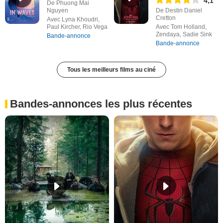
4,1
De Phuong Mai
Nguyen
De Destin Daniel
Cretton
Avec Lyna Khoudri,
Paul Kircher, Rio Vega
Avec Tom Holland,
Zendaya, Sadie Sink
Bande-annonce
Bande-annonce
Tous les meilleurs films au ciné
Bandes-annonces les plus récentes