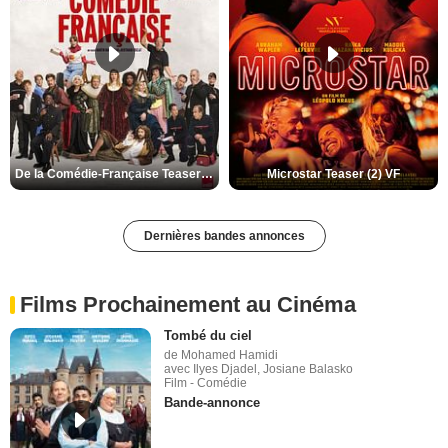
De la Comédie-Française Teaser (3) VF
Microstar Teaser (2) VF
Dernières bandes annonces
Films Prochainement au Cinéma
Tombé du ciel
de Mohamed Hamidi
avec Ilyes Djadel, Josiane Balasko
Film - Comédie
Bande-annonce