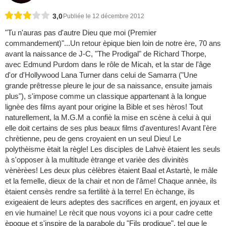
3,0
Publiée le 12 décembre 2012
"Tu n'auras pas d'autre Dieu que moi (Premier
commandement)"...Un retour èpique bien loin de notre ère, 70 ans
avant la naissance de J-C, "The Prodigal" de Richard Thorpe,
avec Edmund Purdom dans le rôle de Micah, et la star de l'âge
d'or d'Hollywood Lana Turner dans celui de Samarra ("Une
grande prêtresse pleure le jour de sa naissance, ensuite jamais
plus"), s'impose comme un classique appartenant à la longue
lignèe des films ayant pour origine la Bible et ses hèros! Tout
naturellement, la M.G.M a confiè la mise en scène à celui à qui
elle doit certains de ses plus beaux films d'aventures! Avant l'ère
chrètienne, peu de gens croyaient en un seul Dieu! Le
polythèisme ètait la règle! Les disciples de Lahvè ètaient les seuls
à s'opposer à la multitude ètrange et varièe des divinitès
vènèrèes! Les deux plus cèlèbres ètaient Baal et Astartè, le mâle
et la femelle, dieux de la chair et non de l'âme! Chaque annèe, ils
ètaient censès rendre sa fertilitè à la terre! En èchange, ils
exigeaient de leurs adeptes des sacrifices en argent, en joyaux et
en vie humaine! Le rècit que nous voyons ici a pour cadre cette
èpoque et s'inspire de la parabole du "Fils prodigue", tel que le