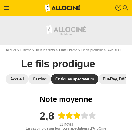
profil
menu
search
Accueil
Cinéma
Tous les films
Films Drame
Le fils prodigue
Avis sur Le fils prodigue
Le fils prodigue
Accueil
Casting
Critiques spectateurs
Blu-Ray, DVD
Note moyenne
2,8
12 notes
En savoir plus sur les notes spectateurs d'AlloCiné