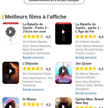
Bandes-annonces à ne pas manquer
Meilleurs films à l'affiche
La Bataille de
La Bataille de
Gaulle - Partie 2 :
Gaulle - partie 1 :
J’écris ton nom
L'Âge de Fer
4,5
4,4
De Antonin Baudry
De Antonin Baudry
Avec Simon Abkarian,
Avec Simon Abkarian,
Niels Schneider,
Simon Russell Beale,
Anamaria Vartolomei
Florian Lesieur
Bande-annonce
Bande-annonce
L'Odyssée
Jim Queen
4,3
4,3
De Christopher Nolan
De Marco Nguyen,
Nicolas Athane
Avec Matt Damon, Tom
Holland, Anne
Avec Alex Ramires,
Hathaway
Jérémy Gillet, Shirley
Souagnon
Bande-annonce
Bande-annonce
In Waves
Spider-Man: Brand
New Day
4,2