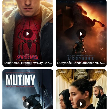
Spider-Man: Brand New Day Bande-annonce VO STFR
L'Odyssée Bande-annonce VO STFR