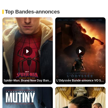
Top Bandes-annonces
Spider-Man: Brand New Day Bande-annonce VO STFR
L'Odyssée Bande-annonce VO STFR