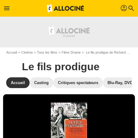
profil
menu
search
Accueil
Cinéma
Tous les films
Films Drame
Le fils prodigue de Richard Thorpe
Le fils prodigue
Accueil
Casting
Critiques spectateurs
Blu-Ray, DVD