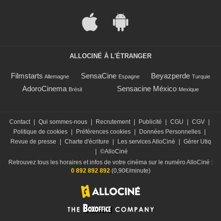
ALLOCINÉ À L'ÉTRANGER
Filmstarts
SensaCine
Beyazperde
Allemagne
Espagne
Turquie
AdoroCinema
Sensacine México
Brésil
Mexique
Contact
|
Qui sommes-nous
|
Recrutement
|
Publicité
|
CGU
|
CGV
|
Politique de cookies
|
Préférences cookies
|
Données Personnelles
|
Revue de presse
|
Charte d'écriture
|
Les services AlloCiné
|
Gérer Utiq
|
©AlloCiné
Retrouvez tous les horaires et infos de votre cinéma sur le numéro AlloCiné :
0 892 892 892
(0,90€/minute)