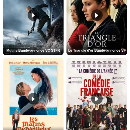
Mutiny Bande-annonce VO STFR
Le Triangle d'or Bande-annonce VF