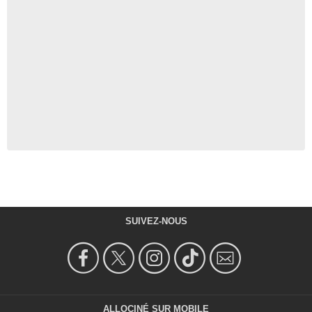
SUIVEZ-NOUS
ALLOCINÉ SUR MOBILE