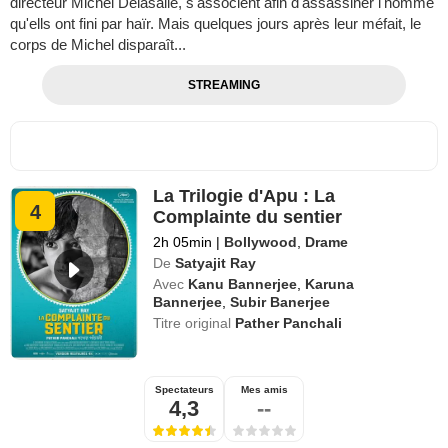
directeur Michel Delasalle, s'associent afin d'assassiner l'homme
qu'ells ont fini par haïr. Mais quelques jours après leur méfait, le
corps de Michel disparaît...
STREAMING
La Trilogie d'Apu : La
4
Complainte du sentier
2h 05min
|
Bollywood
,
Drame
De
Satyajit Ray
Avec
Kanu Bannerjee
,
Karuna
Bannerjee
,
Subir Banerjee
Titre original
Pather Panchali
Spectateurs
Mes amis
4,3
--