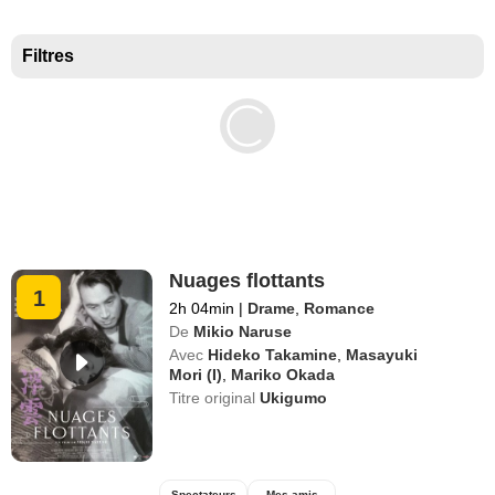
Meilleurs documentaires selon la presse
Filtres
Nuages flottants
1
2h 04min
|
Drame
,
Romance
De
Mikio Naruse
Avec
Hideko Takamine
,
Masayuki
Mori (I)
,
Mariko Okada
Titre original
Ukigumo
Spectateurs
Mes amis