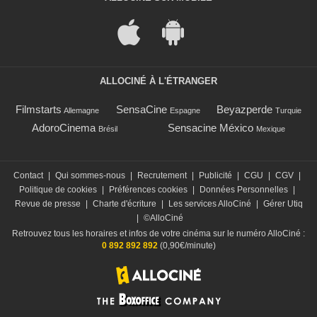
ALLOCINÉ À L'ÉTRANGER
Filmstarts
SensaCine
Beyazperde
Allemagne
Espagne
Turquie
AdoroCinema
Sensacine México
Brésil
Mexique
Contact
|
Qui sommes-nous
|
Recrutement
|
Publicité
|
CGU
|
CGV
|
Politique de cookies
|
Préférences cookies
|
Données Personnelles
|
Revue de presse
|
Charte d'écriture
|
Les services AlloCiné
|
Gérer Utiq
|
©AlloCiné
Retrouvez tous les horaires et infos de votre cinéma sur le numéro AlloCiné :
0 892 892 892
(0,90€/minute)