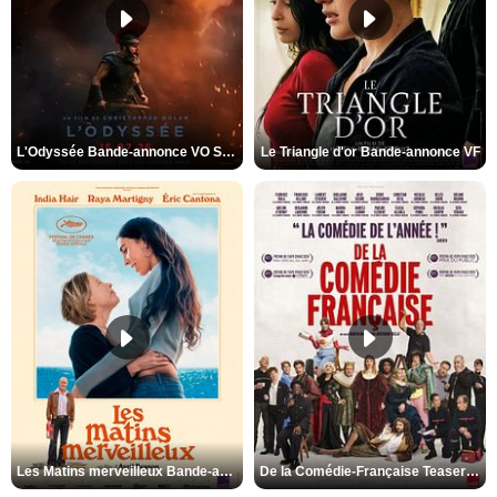
L'Odyssée Bande-annonce VO STFR
Le Triangle d'or Bande-annonce VF
Les Matins merveilleux Bande-annonce VF
De la Comédie-Française Teaser VF