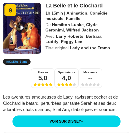
La Belle et le Clochard
9
1h 15min
|
Animation
,
Comédie
musicale
,
Famille
De
Hamilton Luske
,
Clyde
Geronimi
,
Wilfred Jackson
Avec
Larry Roberts
,
Barbara
Luddy
,
Peggy Lee
Titre original
Lady and the Tramp
Dès 6 ans
Presse
Spectateurs
Mes amis
5,0
4,0
--
Les aventures amoureuses de Lady, ravissant cocker et de
Clochard le batard, perturbées par tante Sarah et ses deux
adorables chats siamois, Si et Am, diaboliques et sournois.
VOIR SUR DISNEY
+