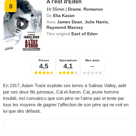
A l'est d'Eden
8
1h 55min
|
Drame
,
Romance
De
Elia Kazan
Avec
James Dean
,
Julie Harris
,
Raymond Massey
Titre original
East of Eden
Presse
Spectateurs
Mes amis
4,5
4,1
--
En 1917, Adam Trask exploite ses terres à Salinas Valley, aidé
par ses deux fils jumeaux, Cal et Aaron. Cal, jeune homme
troublé, est convaincu que son père ne l'aime pas et tente par
tous les moyens de gagner l'affection de son père qui ne voit en
lui que des défauts.