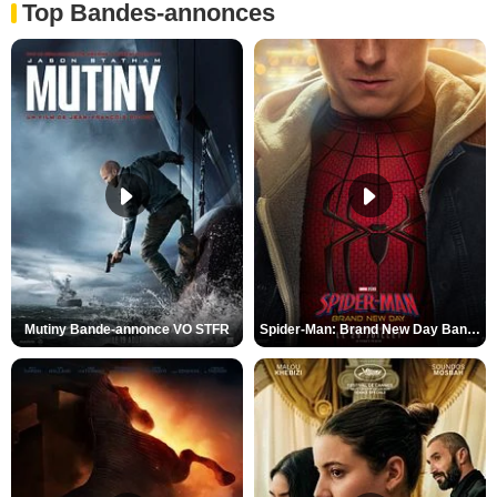
Top Bandes-annonces
Mutiny Bande-annonce VO STFR
Spider-Man: Brand New Day Bande-annonce VO STFR