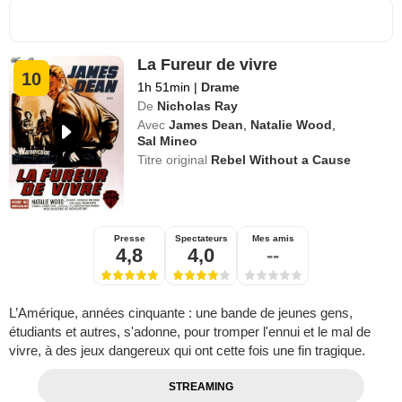
La Fureur de vivre
10
1h 51min
|
Drame
De
Nicholas Ray
Avec
James Dean
,
Natalie Wood
,
Sal Mineo
Titre original
Rebel Without a Cause
Presse
Spectateurs
Mes amis
4,8
4,0
--
L’Amérique, années cinquante : une bande de jeunes gens,
étudiants et autres, s'adonne, pour tromper l'ennui et le mal de
vivre, à des jeux dangereux qui ont cette fois une fin tragique.
STREAMING