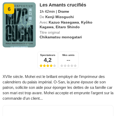
Les Amants crucifiés
6
1h 42min
|
Drame
De
Kenji Mizoguchi
Avec
Kazuo Hasegawa
,
Kyôko
Kagawa
,
Eitaro Shindo
Titre original
Chikamatsu monogatari
Spectateurs
Mes amis
4,2
--
XVIIe siècle. Mohei est le brillant employé de l’imprimeur des
calendriers du palais impérial. O-San, la jeune épouse de son
patron, sollicite son aide pour éponger les dettes de sa famille car
son mari est trop avare. Mohei accepte et emprunte l’argent sur la
commande d'un client...