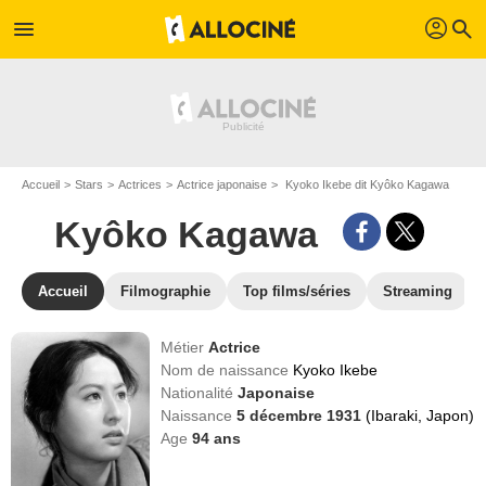
profil
menu
search
Accueil
Stars
Actrices
Actrice japonaise
Kyoko Ikebe dit Kyôko Kagawa
Kyôko Kagawa
Accueil
Filmographie
Top films/séries
Streaming
Métier
Actrice
Nom de naissance
Kyoko Ikebe
Nationalité
Japonaise
Naissance
5 décembre 1931
(Ibaraki, Japon)
Age
94
ans