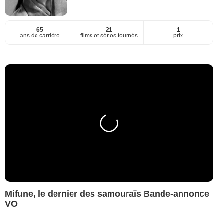
65
21
1
ans de carrière
films et séries tournés
prix
Mifune, le dernier des samouraïs Bande-annonce
VO