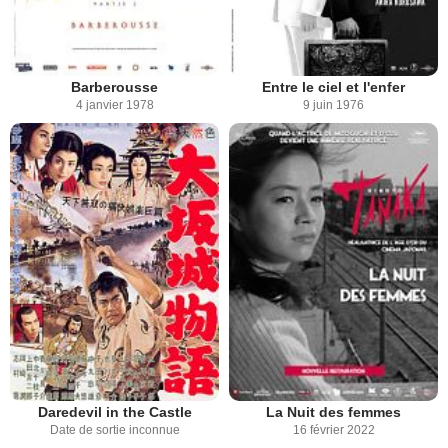
Barberousse
Entre le ciel et l'enfer
4 janvier 1978
9 juin 1976
Daredevil in the Castle
La Nuit des femmes
Date de sortie inconnue
16 février 2022