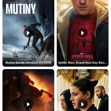
Mutiny Bande-annonce VO STFR
Spider-Man: Brand New Day Bande-annonce VO STFR