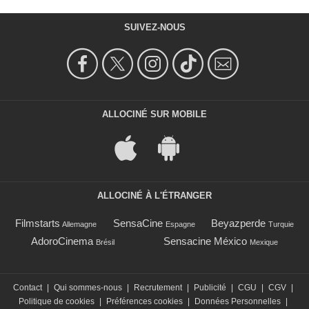
SUIVEZ-NOUS
ALLOCINÉ SUR MOBILE
ALLOCINÉ À L'ÉTRANGER
Filmstarts
SensaCine
Beyazperde
Allemagne
Espagne
Turquie
AdoroCinema
Sensacine México
Brésil
Mexique
Contact
|
Qui sommes-nous
|
Recrutement
|
Publicité
|
CGU
|
CGV
|
Politique de cookies
|
Préférences cookies
|
Données Personnelles
|