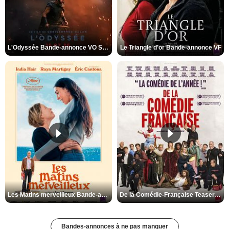
L'Odyssée Bande-annonce VO STFR
Le Triangle d'or Bande-annonce VF
Les Matins merveilleux Bande-annonce VF
De la Comédie-Française Teaser VF
Bandes-annonces à ne pas manquer