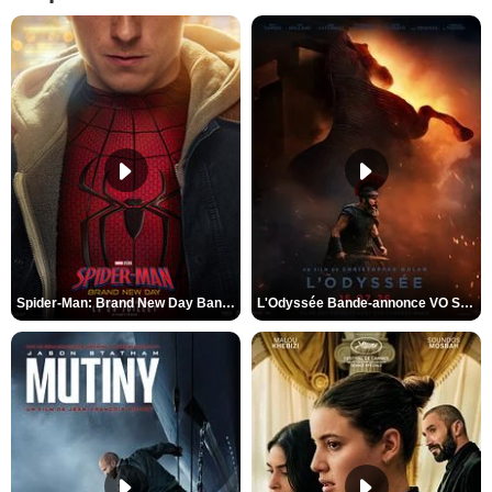
Spider-Man: Brand New Day Bande-annonce VO STFR
L'Odyssée Bande-annonce VO STFR