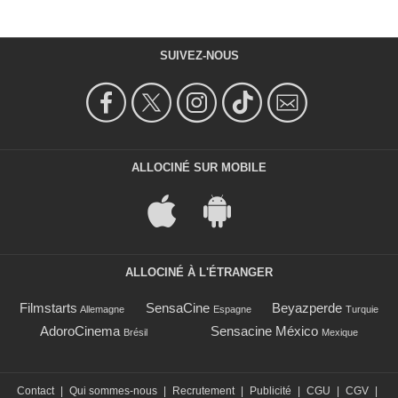
SUIVEZ-NOUS
ALLOCINÉ SUR MOBILE
ALLOCINÉ À L'ÉTRANGER
Filmstarts
SensaCine
Beyazperde
Allemagne
Espagne
Turquie
AdoroCinema
Sensacine México
Brésil
Mexique
Contact
|
Qui sommes-nous
|
Recrutement
|
Publicité
|
CGU
|
CGV
|