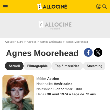
profil
menu
search
Accueil
Stars
Actrices
Actrice américaine
Agnes Moorehead
Agnes Moorehead
Accueil
Filmographie
Top films/séries
Streaming
Métier
Actrice
Nationalité
Américaine
Naissance
6 décembre 1900
Décès
30 avril 1974
à l'age de 73 ans