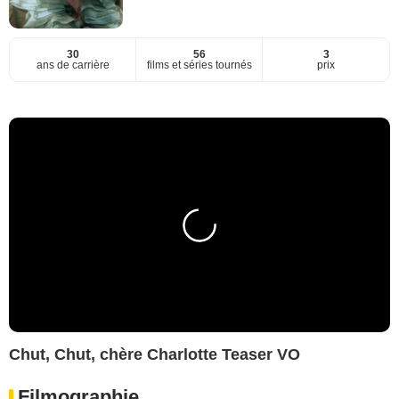
30
56
3
ans de carrière
films et séries tournés
prix
Chut, Chut, chère Charlotte Teaser VO
Filmographie