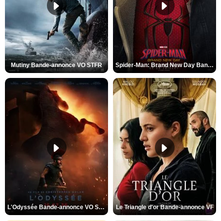
Mutiny Bande-annonce VO STFR
Spider-Man: Brand New Day Bande-annonce VO STFR
L'Odyssée Bande-annonce VO STFR
Le Triangle d'or Bande-annonce VF