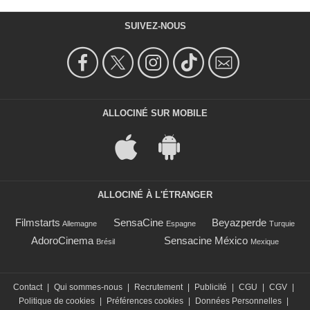
SUIVEZ-NOUS
ALLOCINÉ SUR MOBILE
ALLOCINÉ À L'ÉTRANGER
Filmstarts
SensaCine
Beyazperde
Allemagne
Espagne
Turquie
AdoroCinema
Sensacine México
Brésil
Mexique
Contact
|
Qui sommes-nous
|
Recrutement
|
Publicité
|
CGU
|
CGV
|
Politique de cookies
|
Préférences cookies
|
Données Personnelles
|