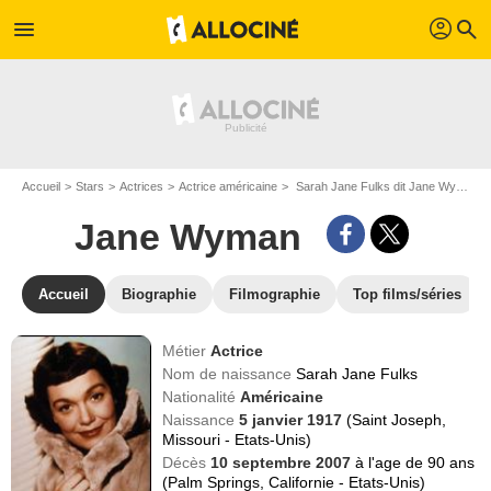
profil
menu
search
Accueil
Stars
Actrices
Actrice américaine
Sarah Jane Fulks dit Jane Wyman
Jane Wyman
Accueil
Biographie
Filmographie
Top films/séries
Métier
Actrice
Nom de naissance
Sarah Jane Fulks
Nationalité
Américaine
Naissance
5 janvier 1917
(Saint Joseph,
Missouri - Etats-Unis)
Décès
10 septembre 2007
à l'age de 90 ans
(Palm Springs, Californie - Etats-Unis)