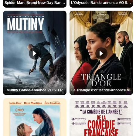
Spider-Man: Brand New Day Bande-annonce VO STFR
L'Odyssée Bande-annonce VO STFR
Mutiny Bande-annonce VO STFR
Le Triangle d'or Bande-annonce VF