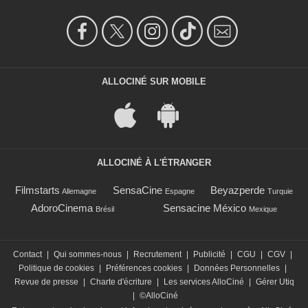
ALLOCINÉ SUR MOBILE
ALLOCINÉ À L'ÉTRANGER
Filmstarts
SensaCine
Beyazperde
Allemagne
Espagne
Turquie
AdoroCinema
Sensacine México
Brésil
Mexique
Contact
|
Qui sommes-nous
|
Recrutement
|
Publicité
|
CGU
|
CGV
|
Politique de cookies
|
Préférences cookies
|
Données Personnelles
|
Revue de presse
|
Charte d'écriture
|
Les services AlloCiné
|
Gérer Utiq
|
©AlloCiné