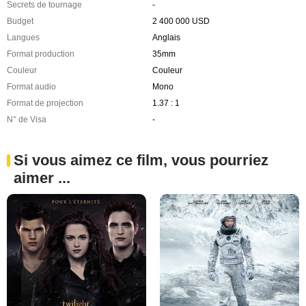
Secrets de tournage
-
Budget
2 400 000 USD
Langues
Anglais
Format production
35mm
Couleur
Couleur
Format audio
Mono
Format de projection
1.37 : 1
N° de Visa
-
Si vous aimez ce film, vous pourriez
aimer ...