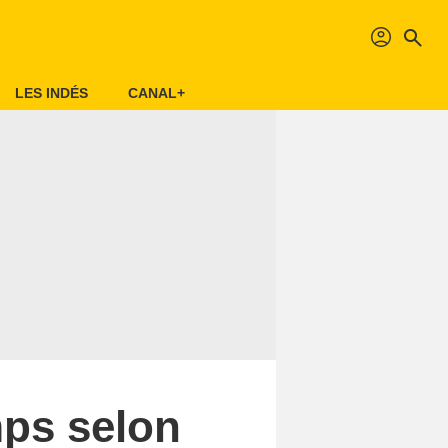
profil
search
LES INDÉS
CANAL+
mps selon