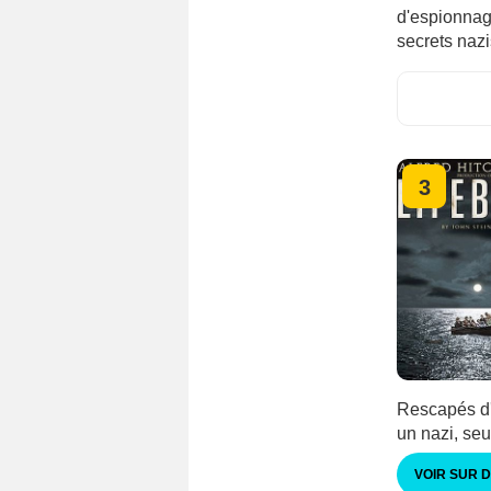
d'espionnage
secrets naz
3
Rescapés d'
un nazi, seu
VOIR SUR 