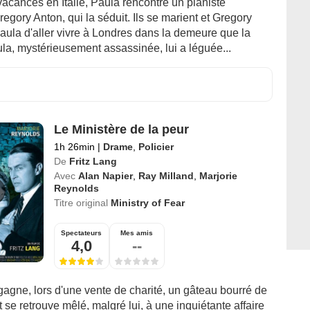
acances en Italie, Paula rencontre un pianiste
egory Anton, qui la séduit. Ils se marient et Gregory
aula d'aller vivre à Londres dans la demeure que la
la, mystérieusement assassinée, lui a léguée...
Le Ministère de la peur
1h 26min
|
Drame
,
Policier
De
Fritz Lang
Avec
Alan Napier
,
Ray Milland
,
Marjorie
Reynolds
Titre original
Ministry of Fear
Spectateurs
Mes amis
4,0
--
gne, lors d'une vente de charité, un gâteau bourré de
t se retrouve mêlé, malgré lui, à une inquiétante affaire