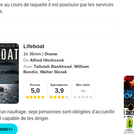
 au cours de laquelle il est poursuivi par les services
is.
Lifeboat
1h 36min
|
Drame
De
Alfred Hitchcock
Avec
Tallulah Bankhead
,
William
Bendix
,
Walter Slezak
Presse
Spectateurs
Mes amis
5,0
3,9
--
un naufrage, sept personnes sont obligées d'accueillir
l capable de les diriger.
DISNEY
+