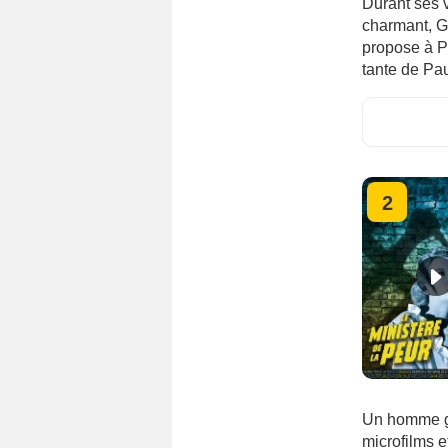
Durant ses v
charmant, Gr
propose à P
tante de Pau
2
Un homme ga
microfilms e