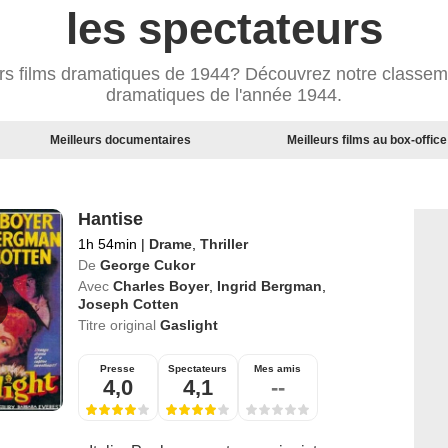
les spectateurs
urs films dramatiques de 1944? Découvrez notre classeme
dramatiques de l'année 1944.
Meilleurs documentaires
Meilleurs films au box-office
Hantise
1h 54min
|
Drame
,
Thriller
De
George Cukor
Avec
Charles Boyer
,
Ingrid Bergman
,
Joseph Cotten
Titre original
Gaslight
Presse
Spectateurs
Mes amis
4,0
4,1
--