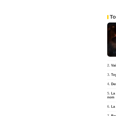
To
2.
Va
3.
To
4.
De
5.
La 
nom
6.
La 
7.
Ba