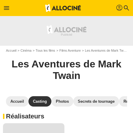
profil
menu
search
Accueil
Cinéma
Tous les films
Films Aventure
Les Aventures de Mark Twain
Les Aventures de Mark
Twain
Accueil
Casting
Photos
Secrets de tournage
Réco
Réalisateurs