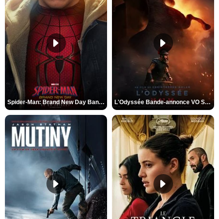
Spider-Man: Brand New Day Bande-annonce VO STFR
L'Odyssée Bande-annonce VO STFR