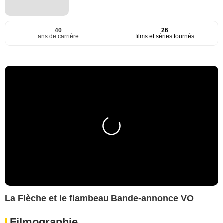
40
26
ans de carrière
films et séries tournés
La Flèche et le flambeau Bande-annonce VO
Filmographie