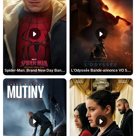
Spider-Man: Brand New Day Bande-annonce VO STFR
L'Odyssée Bande-annonce VO STFR