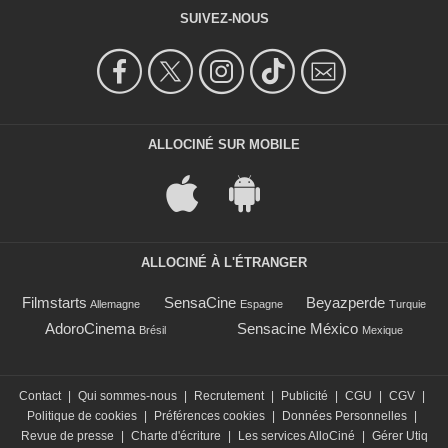
SUIVEZ-NOUS
ALLOCINÉ SUR MOBILE
ALLOCINÉ À L'ÉTRANGER
Filmstarts
SensaCine
Beyazperde
Allemagne
Espagne
Turquie
AdoroCinema
Sensacine México
Brésil
Mexique
Contact
|
Qui sommes-nous
|
Recrutement
|
Publicité
|
CGU
|
CGV
|
Politique de cookies
|
Préférences cookies
|
Données Personnelles
|
Revue de presse
|
Charte d'écriture
|
Les services AlloCiné
|
Gérer Utiq