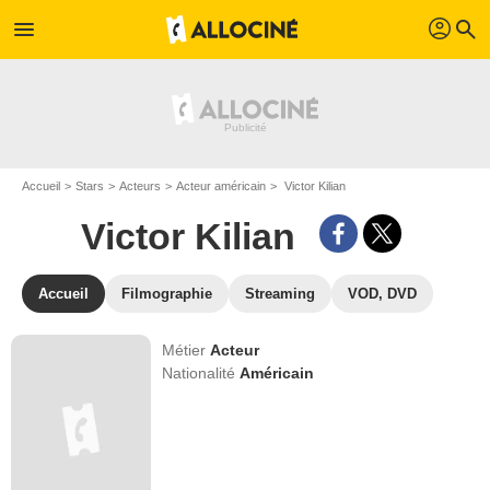
profil
menu
search
Accueil
Stars
Acteurs
Acteur américain
Victor Kilian
Victor Kilian
Accueil
Filmographie
Streaming
VOD, DVD
Métier
Acteur
Nationalité
Américain