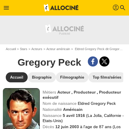
profil
menu
search
Accueil
Stars
Acteurs
Acteur américain
Eldred Gregory Peck dit Gregory Peck
Gregory Peck
Accueil
Biographie
Filmographie
Top films/séries
Métiers
Acteur
,
Producteur
,
Producteur
exécutif
Nom de naissance
Eldred Gregory Peck
Nationalité
Américain
Naissance
5 avril 1916
(La Jolla, Californie -
Etats-Unis)
Décès
12 juin 2003
à l'age de 87 ans (Los