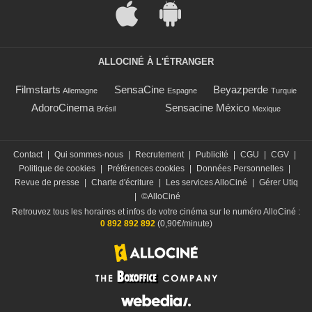
ALLOCINÉ À L'ÉTRANGER
Filmstarts
SensaCine
Beyazperde
Allemagne
Espagne
Turquie
AdoroCinema
Sensacine México
Brésil
Mexique
Contact
|
Qui sommes-nous
|
Recrutement
|
Publicité
|
CGU
|
CGV
|
Politique de cookies
|
Préférences cookies
|
Données Personnelles
|
Revue de presse
|
Charte d'écriture
|
Les services AlloCiné
|
Gérer Utiq
|
©AlloCiné
Retrouvez tous les horaires et infos de votre cinéma sur le numéro AlloCiné :
0 892 892 892
(0,90€/minute)