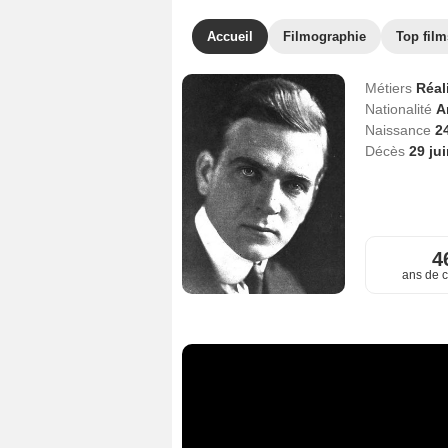
Accueil
Filmographie
Top film
Métiers
Réal
Nationalité
A
Naissance
2
Décès
29 ju
4
ans de c