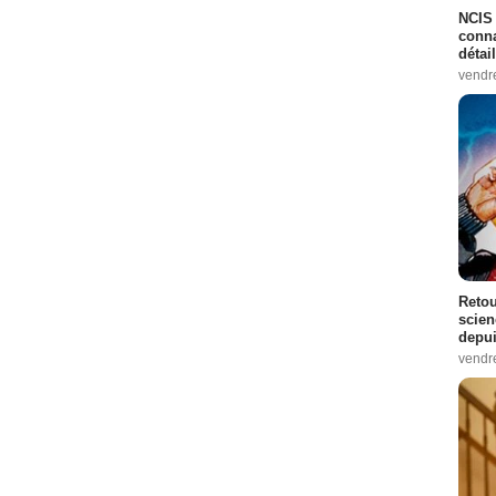
NCIS 
conna
détai
vendr
Retou
scien
depui
vendr