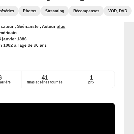
s/séries
Photos
Streaming
Récompenses
VOD, DVD
isateur
,
Scénariste
,
Acteur
plus
méricain
4 janvier 1886
in 1982
à l'age de 96 ans
6
41
1
arrière
films et séries tournés
prix