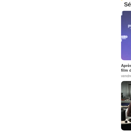
Sé
Après
film 
vendr