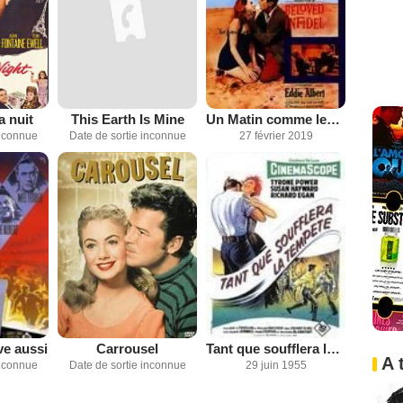
a nuit
This Earth Is Mine
Un Matin comme les autres
inconnue
Date de sortie inconnue
27 février 2019
ve aussi
Carrousel
Tant que soufflera la tempête
A 
inconnue
Date de sortie inconnue
29 juin 1955