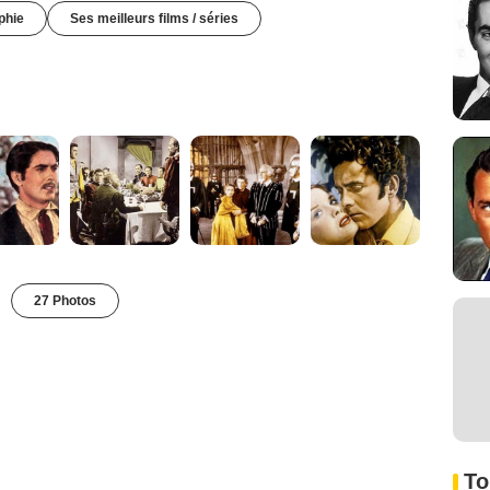
phie
Ses meilleurs films / séries
27 Photos
To