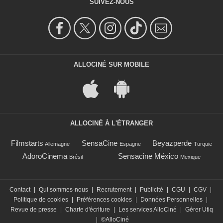
SUIVEZ-NOUS
ALLOCINÉ SUR MOBILE
ALLOCINÉ À L'ÉTRANGER
Filmstarts
SensaCine
Beyazperde
Allemagne
Espagne
Turquie
AdoroCinema
Sensacine México
Brésil
Mexique
Contact
|
Qui sommes-nous
|
Recrutement
|
Publicité
|
CGU
|
CGV
|
Politique de cookies
|
Préférences cookies
|
Données Personnelles
|
Revue de presse
|
Charte d'écriture
|
Les services AlloCiné
|
Gérer Utiq
|
©AlloCiné