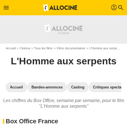
profil
menu
search
Accueil
Cinéma
Tous les films
Films documentaires
L'Homme aux serpents
L
L'Homme aux serpents
Accueil
Bandes-annonces
Casting
Critiques spectateu
Les chiffres du Box Office, semaine par semaine, pour le film
"L'Homme aux serpents"
Box Office France