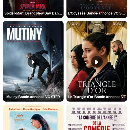
Spider-Man: Brand New Day Bande-annonce VO STFR
L'Odyssée Bande-annonce VO STFR
Mutiny Bande-annonce VO STFR
Le Triangle d'or Bande-annonce VF