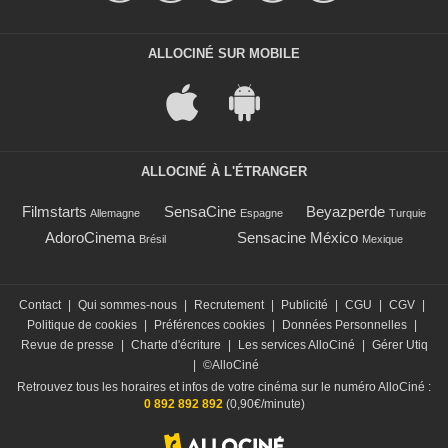
ALLOCINÉ SUR MOBILE
ALLOCINÉ À L'ÉTRANGER
Filmstarts
SensaCine
Beyazperde
Allemagne
Espagne
Turquie
AdoroCinema
Sensacine México
Brésil
Mexique
Contact
|
Qui sommes-nous
|
Recrutement
|
Publicité
|
CGU
|
CGV
|
Politique de cookies
|
Préférences cookies
|
Données Personnelles
|
Revue de presse
|
Charte d'écriture
|
Les services AlloCiné
|
Gérer Utiq
|
©AlloCiné
Retrouvez tous les horaires et infos de votre cinéma sur le numéro AlloCiné :
0 892 892 892
(0,90€/minute)