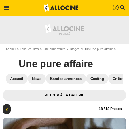
profil
menu
search
Accueil
Tous les films
Une pure affaire
Images du film Une pure affaire
François Damiens & Pascale Arbillot
Une pure affaire
Accueil
News
Bandes-annonces
Casting
Critiques
RETOUR À LA GALERIE
18
/ 18 Photos