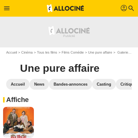
profil
menu
search
Accueil
Cinéma
Tous les films
Films Comédie
Une pure affaire
Galerie photos du film Une pure affaire
Une pure affaire
Accueil
News
Bandes-annonces
Casting
Critiques
Affiche