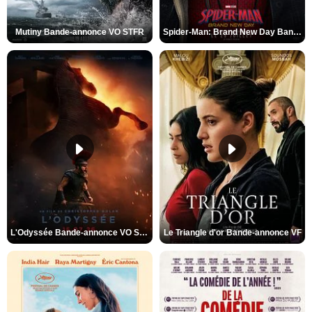
Mutiny Bande-annonce VO STFR
Spider-Man: Brand New Day Bande-annonce VO STFR
L'Odyssée Bande-annonce VO STFR
Le Triangle d'or Bande-annonce VF