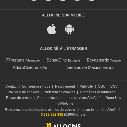
ALLOCINÉ SUR MOBILE
ALLOCINÉ À L'ÉTRANGER
Filmstarts
SensaCine
Beyazperde
Allemagne
Espagne
Turquie
AdoroCinema
Sensacine México
Brésil
Mexique
Contact
|
Qui sommes-nous
|
Recrutement
|
Publicité
|
CGU
|
CGV
|
Politique de cookies
|
Préférences cookies
|
Données Personnelles
|
Revue de presse
|
Charte d'écriture
|
Les services AlloCiné
|
Gérer Utiq
|
©AlloCiné
Retrouvez tous les horaires et infos de votre cinéma sur le numéro AlloCiné :
0 892 892 892
(0,90€/minute)