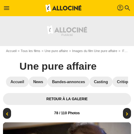
profil
menu
search
Accueil
Tous les films
Une pure affaire
Images du film Une pure affaire
François Damiens & Pascale Arbillot
Une pure affaire
Accueil
News
Bandes-annonces
Casting
Critiques
RETOUR À LA GALERIE
78
/ 110 Photos