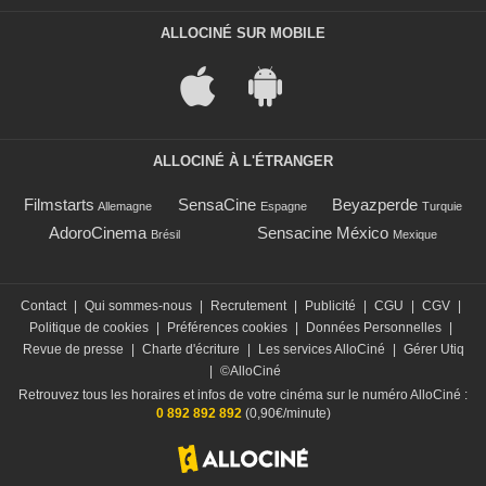
ALLOCINÉ SUR MOBILE
ALLOCINÉ À L'ÉTRANGER
Filmstarts
SensaCine
Beyazperde
Allemagne
Espagne
Turquie
AdoroCinema
Sensacine México
Brésil
Mexique
Contact
|
Qui sommes-nous
|
Recrutement
|
Publicité
|
CGU
|
CGV
|
Politique de cookies
|
Préférences cookies
|
Données Personnelles
|
Revue de presse
|
Charte d'écriture
|
Les services AlloCiné
|
Gérer Utiq
|
©AlloCiné
Retrouvez tous les horaires et infos de votre cinéma sur le numéro AlloCiné :
0 892 892 892
(0,90€/minute)