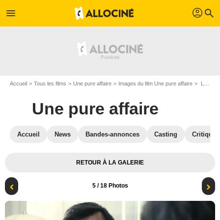
profil
menu
search
Accueil
Tous les films
Une pure affaire
Images du film Une pure affaire
Laurent Lafitte
Une pure affaire
Accueil
News
Bandes-annonces
Casting
Critiques
RETOUR À LA GALERIE
5
/ 18 Photos