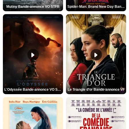
Mutiny Bande-annonce VO STFR
Spider-Man: Brand New Day Bande-annonce VO STFR
L'Odyssée Bande-annonce VO STFR
Le Triangle d'or Bande-annonce VF