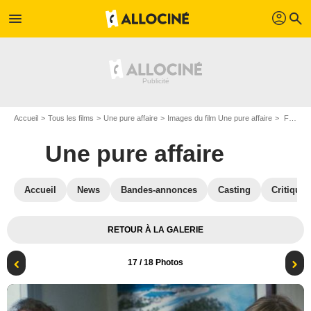
profil
menu
search
Accueil
Tous les films
Une pure affaire
Images du film Une pure affaire
François Damiens & Pascale Arbillot
Une pure affaire
Accueil
News
Bandes-annonces
Casting
Critiques
RETOUR À LA GALERIE
17
/ 18 Photos