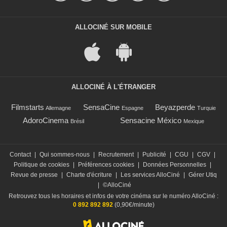
ALLOCINÉ SUR MOBILE
ALLOCINÉ À L'ÉTRANGER
Filmstarts
SensaCine
Beyazperde
Allemagne
Espagne
Turquie
AdoroCinema
Sensacine México
Brésil
Mexique
Contact
|
Qui sommes-nous
|
Recrutement
|
Publicité
|
CGU
|
CGV
|
Politique de cookies
|
Préférences cookies
|
Données Personnelles
|
Revue de presse
|
Charte d'écriture
|
Les services AlloCiné
|
Gérer Utiq
|
©AlloCiné
Retrouvez tous les horaires et infos de votre cinéma sur le numéro AlloCiné :
0 892 892 892
(0,90€/minute)