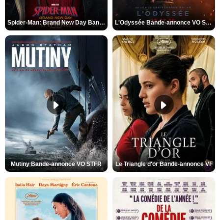
Spider-Man: Brand New Day Bande-annonce VO STFR
L'Odyssée Bande-annonce VO STFR
Mutiny Bande-annonce VO STFR
Le Triangle d'or Bande-annonce VF